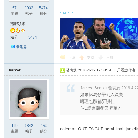
華
57
1932
5474
主題
帖子
積分
拖肥領隊
積分
5474
發消息
回復
支持
反對
頓
barker
發表於 2016-4-22 17:08:14
|
只看該作者
James_Beatkit 發表於 2016-4-22
如果比馬仔帶到入決賽
唔理乜蹟都要讚佢
佢D語言藝術又昇華左
迷
119
6842
1萬
coleman OUT FA CUP semi final, jagielka,
主題
帖子
積分