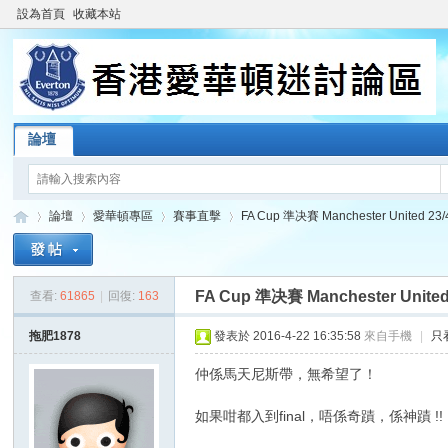
設為首頁
收藏本站
論壇
論壇
愛華頓專區
賽事直擊
FA Cup 準决賽 Manchester United 23/
FA Cup 準决賽 Manchester United
查看:
61865
|
回復:
163
香
»
›
›
›
拖肥1878
發表於 2016-4-22 16:35:58
來自手機
|
只
仲係馬天尼斯帶，無希望了！
如果咁都入到final，唔係奇蹟，係神蹟 !!