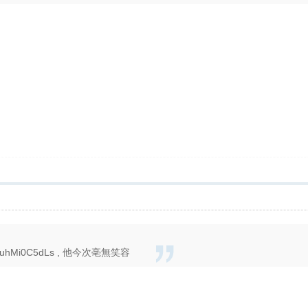
v=huhMi0C5dLs , 他今次亳無笑容