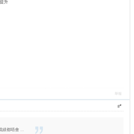
提升
舉報
#
8
都唔會 ...