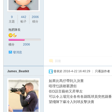
港
9
442
2006
主題
帖子
積分
拖肥隊長
積分
2006
發消息
回復
愛
James_Beatkit
發表於 2016-4-22 16:40:29
|
只看該作者
如果比馬仔帶到入決賽
唔理乜蹟都要讚佢
佢D語言藝術又昇華左
可以令上場完全各有各踢既球員突然踢番
望殘陣下爆冷入到球反擊決賽