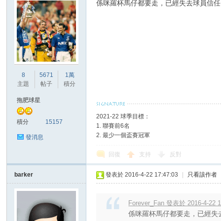
係咪羅杯馬仔都要走，已經失去球員信任
8
5671
1萬
主題
帖子
積分
拖肥球星
2021-22 球季目標：
積分
15157
1. 聯賽前6名
2. 最少一個盃賽冠軍
發消息
回復
支持
反對
barker
發表於 2016-4-22 17:47:03
|
只看該作者
Forever_Fan 發表於 2016-4-22 1
係咪羅杯馬仔都要走，已經失去