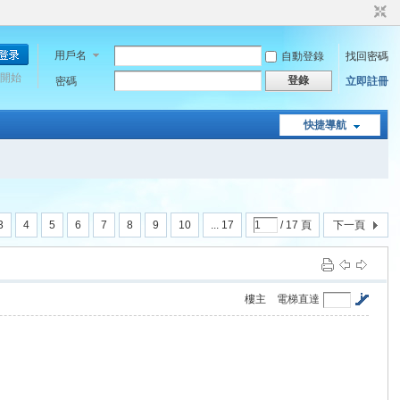
用戶名
自動登錄
找回密碼
開始
登錄
密碼
立即註冊
快捷導航
3
4
5
6
7
8
9
10
... 17
/ 17 頁
下一頁
樓主
電梯直達