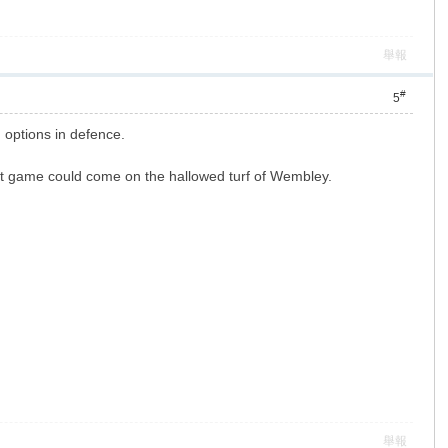
舉報
#
5
d options in defence.
next game could come on the hallowed turf of Wembley.
舉報