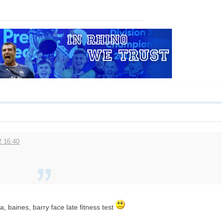
 16:40
 baines, barry face late fitness test