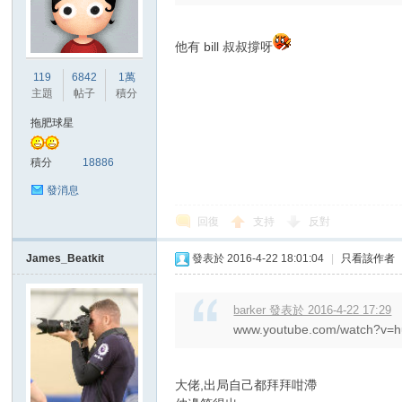
他有 bill 叔叔撐呀
119
6842
1萬
主題
帖子
積分
拖肥球星
積分
18886
發消息
回復
支持
反對
James_Beatkit
發表於 2016-4-22 18:01:04
|
只看該作者
barker 發表於 2016-4-22 17:29
www.youtube.com/watch?
大佬,出局自己都拜拜咁滯