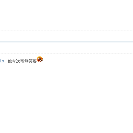
Ls
, 他今次亳無笑容