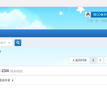
只需一步，快速
帖子
搜
4
返回列表
1
2
索
 23/4
[複製鏈接]
看該作者