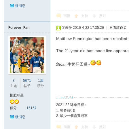
發消息
回復
支持
反對
Forever_Fan
發表於 2016-4-22 17:35:26
|
只看該作者
區
Matthew Pennington has been recalled fro
The 21-year-old has made five appearanc
急call 牛奶仔回巢~
8
5671
1萬
主題
帖子
積分
拖肥球星
2021-22 球季目標：
積分
15157
1. 聯賽前6名
2. 最少一個盃賽冠軍
發消息
回復
支持
反對