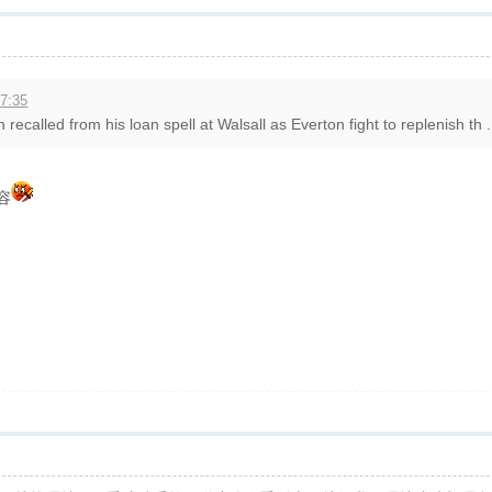
7:35
called from his loan spell at Walsall as Everton fight to replenish th .
笑容