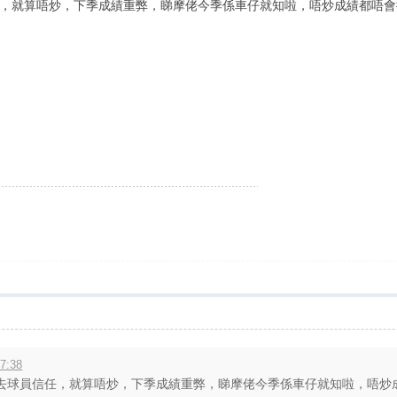
，就算唔炒，下季成績重弊，睇摩佬今季係車仔就知啦，唔炒成績都唔會
7:38
球員信任，就算唔炒，下季成績重弊，睇摩佬今季係車仔就知啦，唔炒成績