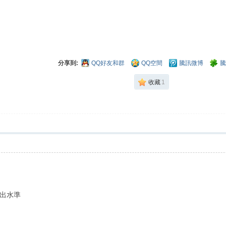
分享到:
QQ好友和群
QQ空間
騰訊微博
騰
收藏
1
出水準