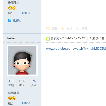
拖肥球星
積分
18886
發消息
回復
支持
反對
討
barker
發表於 2016-4-22 17:29:24
|
只看該作者
www.youtube.com/watch?v=huhMi0C5d
119
6842
1萬
論
主題
帖子
積分
拖肥球星
積分
18886