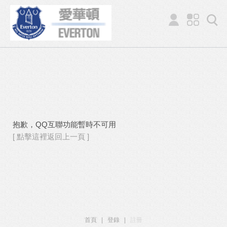
抱歉，QQ互聯功能暫時不可用
[ 點擊這裡返回上一頁 ]
首頁
|
登錄
|
註冊