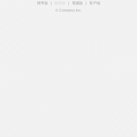
標準版
|
觸屏版
|
電腦版
|
客戶端
© Comsenz Inc.