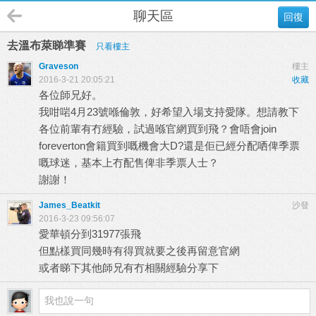
聊天區
回復
去溫布萊睇準賽
只看樓主
Graveson
樓主
2016-3-21 20:05:21
收藏
各位師兄好。
我咁啱4月23號喺倫敦，好希望入場支持愛隊。想請教下
各位前輩有冇經驗，試過喺官網買到飛？會唔會join
foreverton會籍買到嘅機會大D?還是佢已經分配哂俾季票
嘅球迷，基本上冇配售俾非季票人士？
謝謝！
James_Beatkit
沙發
2016-3-23 09:56:07
愛華頓分到31977張飛
但點樣買同幾時有得買就要之後再留意官網
或者睇下其他師兄有冇相關經驗分享下