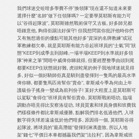
我們球迷交咗咁多學費不停"換領隊"現在還不知道未來要
選擇什麼"名帥"做下任領隊嗎? 一定要學莫耶斯有能力可
以"谷得起隊波", 莫耶斯雖然戰術保守又古板, 好多師兄都
唔鍾意他, 夠得佢踢法好保守! 但我想問當你批評他時你們
又有無想過佢的優點可能其他好多"資深的名牌教練"或冠
軍教練都欠奉, 就是莫耶斯有能力谷起班球員的"士氣"同"狀
態"KEEP到成季去到顛峰,一場半場KEEP到水準就好多領
隊"神來之筆"間唔中威俾你睇就得, 但要經歷整季由頭到尾
都要KEEP住狀態就好難, 虎頭蛇尾的例子我地球迷就見得
多, 好似一個好騎師佢真是騎到盡發揮到一隻馬的最高水準
俾你睇, 都要隻馬匹肯幫你"賣命", 韋斯咸今季為何由上年
護級份子搖身一變成為前列份子! 某好大程度上是莫耶斯可
以駕馭"食得住"班球員肯幫佢賣命, 莫耶斯戰術唔叻, 臨場
調動亦唔見得比安察洛堤叻, 球員質素和球員身價和班費我
們樣樣條件都比韋斯咸優勝, 點解我們排名低過他們, 入球
數字得失球差遠遠低於他們咁多, 原因得一個, 莫耶斯谷得
起隊波, 將球員的"最高潛能"發揮到淋漓盡致, 所以人地
架"錢七"平價日本車都撼贏我們架"法拉利", 因為韋斯咸班