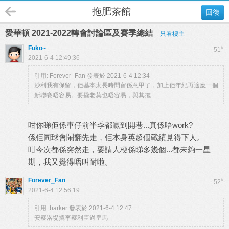
拖肥茶館
回復
愛華頓 2021-2022轉會討論區及賽季總結
只看樓主
Fuko~
#
51
2021-6-4 12:49:36
引用:
Forever_Fan 發表於 2021-6-4 12:34
沙利我有保留，佢基本太長時間留係意甲了，加上佢年紀再適應一個
新聯賽唔容易。要撬老莫也唔容易，與其拖 ...
咁你睇佢係車仔前半季都贏到開巷...真係唔work?
係佢同球會鬧翻先走，佢本身英超個戰績見得下人。
咁今次都係突然走，要請人梗係睇多幾個...都未夠一星
期，我又覺得唔叫耐啦。
Forever_Fan
#
52
2021-6-4 12:56:19
引用:
barker 發表於 2021-6-4 12:47
安察洛堤撬李察利臣過皇馬