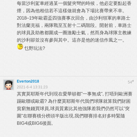
每當沙利駕車經過某一個髮夾彎的時候，他必定要點起香
煙，因為他相信若不這樣做就會為下場比賽帶來不幸。
2018–19年歐霸盃四強賽事次回合，由沙利領軍的車路士
對法蘭克福，兩隊戰至互射十二碼階段。開射前，車路士
的球員及助教都圍成一圈激勵士氣，然而身為球隊主教練
的沙利卻並沒有參與其中。這亦是他的迷信作風之一。
乜野玩法?
Everton2018
#
54
2021-6-4 13:31:23
其實莫耶斯年代到現在愛華頓都"一事無成", 打唔到歐洲賽
踢歐聯或歐霸? 為什麼莫耶斯年代我們球隊就算我們財困
貧窮無錢買球員,球員質素比其他強隊差我們仍然可以"突
圍"在聯賽積分榜頭半版出現,我們聯賽排名好多時緊隨
BIG4或BIG6後面,