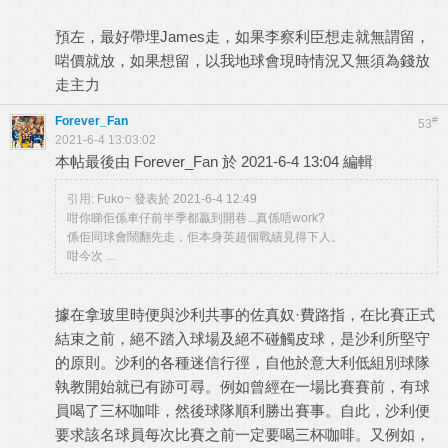
預左，最好帶埋James走，如果李察利臣想走就無謂留，
啱價就放，如果想留，以我地球會現時情況又無須為錢放
走主力
Forever_Fan
#
53
2021-6-4 13:03:02
本帖最後由 Forever_Fan 於 2021-6-4 13:04 編輯
引用:
Fuko~ 發表於 2021-6-4 12:49
咁你睇佢係車仔前半季都贏到開巷...真係唔work?
係佢同球會鬧翻先走，佢本身英超個戰績見得下人。
咁今次 ...
據在拿玻里時便與沙利共事的佐真奴·費路指，在比賽正式
結束之前，絕不踏入球場及絕不碰觸皮球，是沙利所堅守
的原則。沙利的各種迷信行徑，自他於意大利低組別球隊
執教開始就已有跡可尋。例如曾經在一場比賽賽前，有球
員喝了三杯咖啡，然後球隊順利勝出賽事。自此，沙利便
要求該名球員每次比賽之前一定要喝三杯咖啡。又例如，