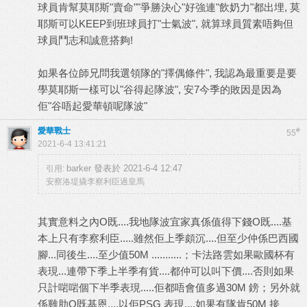
球員肯幫莫耶斯"賣命""爭勝決心"好強連"飲奶力"都出埋, 莫
耶斯可以KEEP到班球員打"士氣波", 就算球員質素唔夠但
球員鬥志和誠意搭夠!
如果各位師兄問我選領隊的"擇偶條件", 我認為最重要是要
學莫耶斯一樣可以"谷得起隊波", 安7今季的敗因是因為
佢"谷唔起愛華頓呢隊波"
愛華戰士
#
55
2021-6-4 13:41:21
barker 發表於 2021-6-4 12:47
引用:
安察洛堤撬李察利臣過皇馬
其實意料之內O既....我地隊波宜家真係值得下錢O既....基
本上只有李察利臣.....雖然佢上季頗沉....但至少仲係巴西國
腳...同後生....至少值50M ...........；卡法路雲如果歐國杯有
表現...連帶下季上半季有貨....都仲可以叫下價....否則如果
只計啱啱個下半季表現.....佢都唔會值多過30M 鎊；另外就
係雞肋O既基恩....以佢PSG 表現....如果有隊肯50M 接