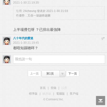
2021-1-30 21:19:35
引用:
24cheung 發表於 2021-1-30 21:03
冇優勢，又係一埸越睇越嬲
上半場攪乜呀 ？已排出最強陣
八十年代的愛迷
#
5
2021-1-30 21:19:45
都唔知踢啲咩？
上一頁
第1頁
下一頁
首頁
|
登錄
|
註冊
標準版
|
觸屏版
|
電腦版
|
客戶端
© Comsenz Inc.