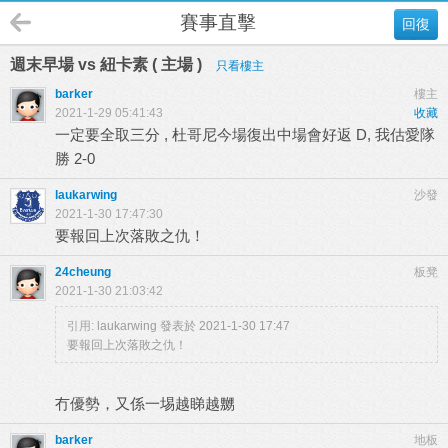
賽事直擊
回復
週末早場 vs 紐卡素 ( 主場 )
只看樓主
barker
樓主
2021-1-29 05:41:43
收藏
一定要全取三分 , 杜哥尼今場復出中場會好返 D, 我估愛隊
勝 2-0
laukarwing
沙發
2021-1-30 17:47:30
要報回上次落敗之仇！
24cheung
板凳
2021-1-30 21:03:42
引用:
laukarwing 發表於 2021-1-30 17:47
要報回上次落敗之仇！
冇優勢，又係一埸越睇越嬲
barker
地板