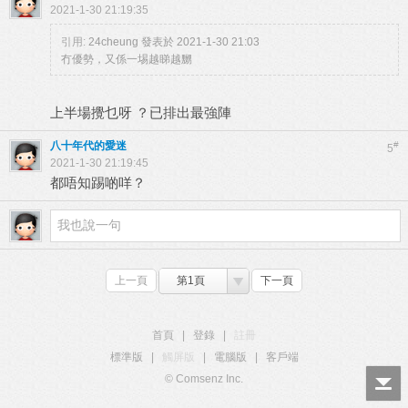
2021-1-30 21:19:35
引用:
24cheung 發表於 2021-1-30 21:03
冇優勢，又係一埸越睇越嬲
上半場攪乜呀 ？已排出最強陣
八十年代的愛迷
#
5
2021-1-30 21:19:45
都唔知踢啲咩？
上一頁
第1頁
下一頁
首頁
|
登錄
|
註冊
標準版
|
觸屏版
|
電腦版
|
客戶端
© Comsenz Inc.