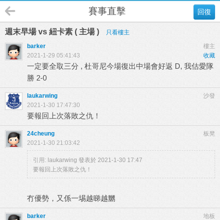
賽事直擊
回復
週末早場 vs 紐卡素 ( 主場 )
只看樓主
barker
樓主
2021-1-29 05:41:43
收藏
一定要全取三分 , 杜哥尼今場復出中場會好返 D, 我估愛隊
勝 2-0
laukarwing
沙發
2021-1-30 17:47:30
要報回上次落敗之仇！
24cheung
板凳
2021-1-30 21:03:42
引用:
laukarwing 發表於 2021-1-30 17:47
要報回上次落敗之仇！
冇優勢，又係一埸越睇越嬲
barker
地板