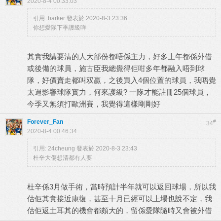
2020-8-4 00:33:03
引用:
barker 發表於 2020-8-3 23:36
你想愛隊下季護級咩
其實我講要清的人大部份都唔係主力，好多上年都係外借
或後備的球員，施古臣我總覺得佢咁多年都融入唔到球
隊，好價賣走都叫双贏，之後買入4個位置的球員，我唔覺
太過影響球隊實力，何來護級? 一隊才能註冊25個球員，
今季又無須打歐洲賽，我覺得這樣剛剛好
Forever_Fan
#
34
2020-8-4 00:46:34
引用:
24cheung 發表於 2020-8-3 23:43
杜辛大傷想清都冇人要
杜辛係3月做手術，當時預計半年就可以返回球場，所以我
估佢其實接近康復，甚至十月已經可以上場也說不定，我
估佢返土耳其的機會都頗大的，留係愛隊隨時又會被外借