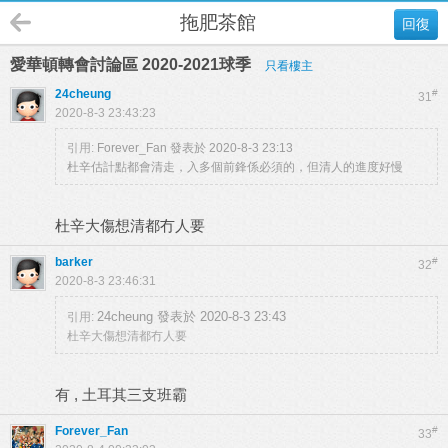
拖肥茶館
回復
愛華頓轉會討論區 2020-2021球季
只看樓主
24cheung
#
31
2020-8-3 23:43:23
引用:
Forever_Fan 發表於 2020-8-3 23:13
杜辛估計點都會清走，入多個前鋒係必須的，但清人的進度好慢
杜辛大傷想清都冇人要
barker
#
32
2020-8-3 23:46:31
24cheung 發表於 2020-8-3 23:43
引用:
杜辛大傷想清都冇人要
有 , 土耳其三支班霸
Forever_Fan
#
33