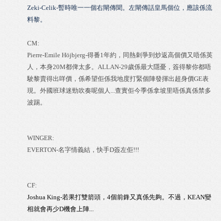
Zeki-Celik-暫時唯一一個右閘傳聞。左閘傳話皇馬個位，應該係流
料黎。
CM:
Pierre-Emile Höjbjerg-得番1年約，同熱刺爭到炒返高個價又唔係英
人，本身20M都俾太多。
ALLAN-29歲係最大隱憂，簽得黎你都唔
駛黎賣得出咩價，係希望佢係我地度打緊個陣發揮出超身價GE表
現。外國班球迷勁吹奏呢個人...查實佢今季係拿坡里唔係真係禁多
波踢。
WINGER:
EVERTON-名字情義結，快手D簽左佢!!!
CF:
Joshua King-若果打雙箭頭，4個前鋒又真係先夠。不過，KEAN變
相就會再少D機會上陣...