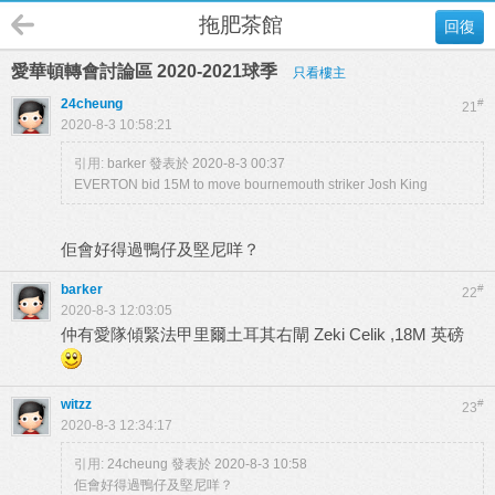
拖肥茶館
回復
愛華頓轉會討論區 2020-2021球季
只看樓主
24cheung
#
21
2020-8-3 10:58:21
引用:
barker 發表於 2020-8-3 00:37
EVERTON bid 15M to move bournemouth striker Josh King
佢會好得過鴨仔及堅尼咩？
barker
#
22
2020-8-3 12:03:05
仲有愛隊傾緊法甲里爾土耳其右閘 Zeki Celik ,18M 英磅
witzz
#
23
2020-8-3 12:34:17
引用:
24cheung 發表於 2020-8-3 10:58
佢會好得過鴨仔及堅尼咩？