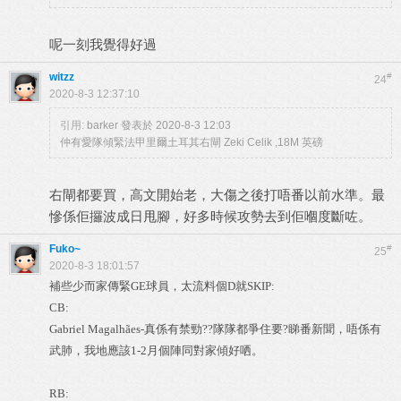
呢一刻我覺得好過
witzz
#
24
2020-8-3 12:37:10
引用:
barker 發表於 2020-8-3 12:03
仲有愛隊傾緊法甲里爾土耳其右閘 Zeki Celik ,18M 英磅
右閘都要買，高文開始老，大傷之後打唔番以前水準。最
慘係佢攞波成日甩腳，好多時候攻勢去到佢嗰度斷咗。
Fuko~
#
25
2020-8-3 18:01:57
補些少而家傳緊GE球員，太流料個D就SKIP:
CB:
Gabriel Magalhães-真係有禁勁??隊隊都爭住要?睇番新聞，唔係有
武肺，我地應該1-2月個陣同對家傾好哂。
RB: