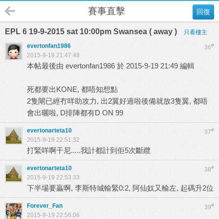
賽事直擊
回復
EPL 6 19-9-2015 sat 10:00pm Swansea ( away )
只看樓主
evertonfan1986
#
36
2015-9-19 21:47:48
本帖最後由 evertonfan1986 於 2015-9-19 21:49 編輯
死都要出KONE, 都唔知想點
2隻閘已經冇咩助攻力, 出2翼好過啦後備就放3隻翼, 都唔
會出曬啦, D排陣都有D ON 99
evertonarteta10
#
37
2015-9-19 22:51:32
打緊咩啊干尼.....我計都計到佢5次斷纜
evertonarteta10
#
38
2015-9-19 22:53:33
下半場要贏啊, 李斯特城輸緊0:2, 阿仙奴又輸左, 起碼升2位
Forever_Fan
#
39
2015-9-19 22:56:06