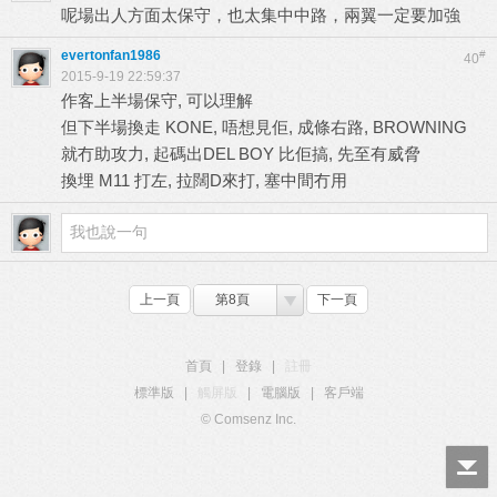
呢場出人方面太保守，也太集中中路，兩翼一定要加強
evertonfan1986
#
40
2015-9-19 22:59:37
作客上半場保守, 可以理解
但下半場換走 KONE, 唔想見佢, 成條右路, BROWNING
就冇助攻力, 起碼出DEL BOY 比佢搞, 先至有威脅
換埋 M11 打左, 拉闊D來打, 塞中間冇用
上一頁
第8頁
下一頁
首頁
|
登錄
|
註冊
標準版
|
觸屏版
|
電腦版
|
客戶端
© Comsenz Inc.