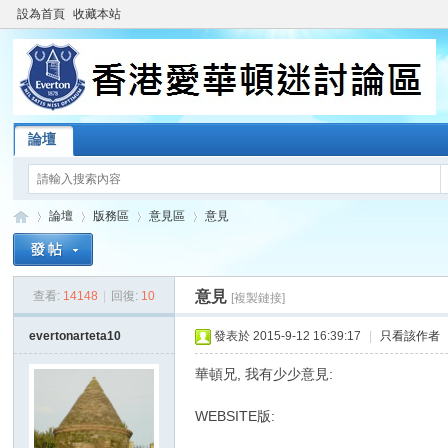
設為首頁
收藏本站
論壇
論壇
版務區
意見區
意見
意見
查看:
14148
|
回復:
10
[複製鏈接]
香
»
›
›
›
evertonarteta10
發表於 2015-9-12 16:39:17
|
只看該作者
華頓兄, 我有少少意見:
WEBSITE版: