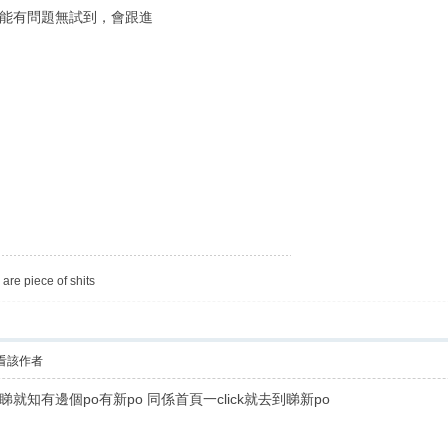
能有問題無試到，會跟進
are piece of shits
看該作者
知有邊個po有新po 同係首頁一click就去到睇新po