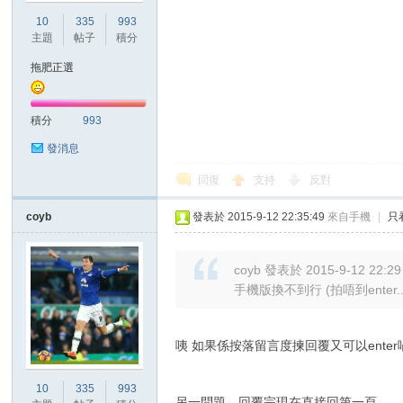
10
335
993
主題
帖子
積分
拖肥正選
積分
993
發消息
回復
支持
反對
coyb
發表於 2015-9-12 22:35:49
來自手機
|
只
coyb 發表於 2015-9-12 22:29
手機版換不到行 (拍唔到enter..
咦 如果係按落留言度揀回覆又可以enter
10
335
993
另一問題，回覆完現在直接回第一頁。