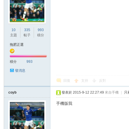
10
335
993
區
主題
帖子
積分
拖肥正選
積分
993
發消息
回復
支持
反對
coyb
發表於 2015-9-12 22:27:49
來自手機
|
只
手機版我