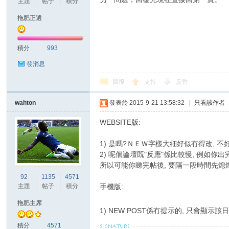
主題
帖子
積分
拖肥正選
積分
993
發消息
回復
支持
反對
wahton
發表於 2015-9-21 13:58:32
|
只看該作者
WEBSITE版:
1) 是嗎?ＮＥＷ字樣大細好似冇得改, 不
2) 呢個論壇既"反應"係比較慢, 例如
所以可能你睇完帖後, 要隔一段時間先熄
92
1135
4571
主題
帖子
積分
手機版:
拖肥主席
1) NEW POST係冇提示的, 只會顯示
積分
4571