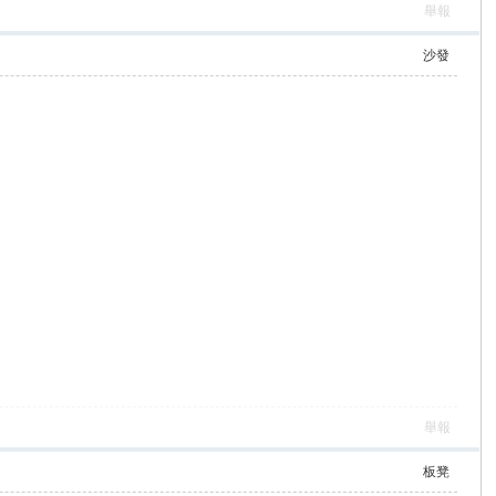
舉報
沙發
舉報
板凳