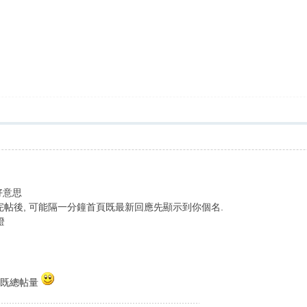
好意思
你出完帖後, 可能隔一分鐘首頁既最新回應先顯示到你個名.
燈
該日既總帖量