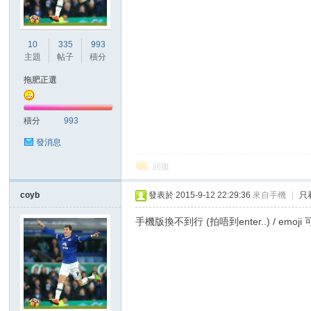
10
335
993
主題
帖子
積分
拖肥正選
積分
993
發消息
回復
coyb
發表於 2015-9-12 22:29:36
來自手機
|
只
手機版換不到行 (拍唔到enter..) / emo