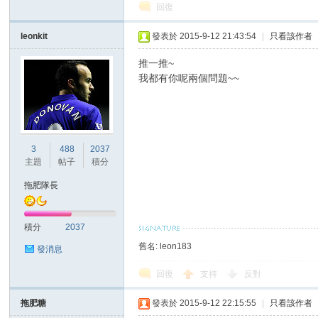
華
回復
leonkit
發表於 2015-9-12 21:43:54
|
只看該作者
推一推~
我都有你呢兩個問題~~
頓
3
488
2037
主題
帖子
積分
拖肥隊長
積分
2037
舊名: leon183
發消息
回復
支持
反對
迷
拖肥糖
發表於 2015-9-12 22:15:55
|
只看該作者