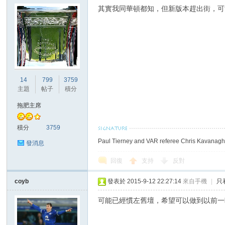
其實我同華頓都知，但新版本趕出街，可
討
14
799
3759
主題
帖子
積分
拖肥主席
積分
3759
Paul Tierney and VAR referee Chris Kavanagh 
發消息
回復
支持
反對
論
coyb
發表於 2015-9-12 22:27:14
來自手機
|
只
可能已經慣左舊壇，希望可以做到以前一睇就