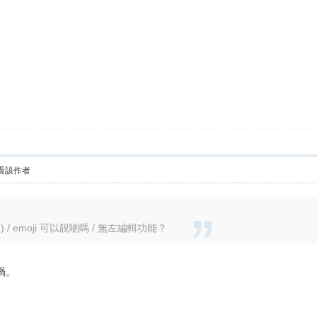
看該作者
) / emoji 可以靚啲嗎 / 無左編輯功能？
喎。