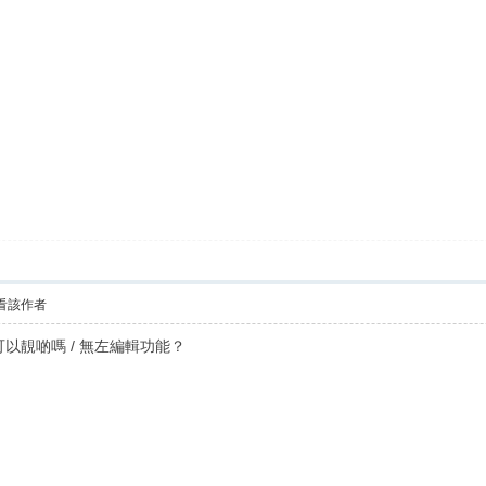
看該作者
ji 可以靚啲嗎 / 無左編輯功能？