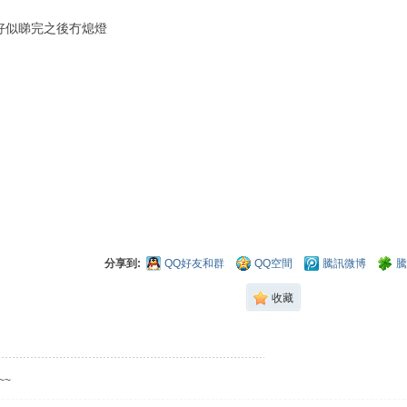
係好似睇完之後冇熄燈
分享到:
QQ好友和群
QQ空間
騰訊微博
騰
收藏
~~~