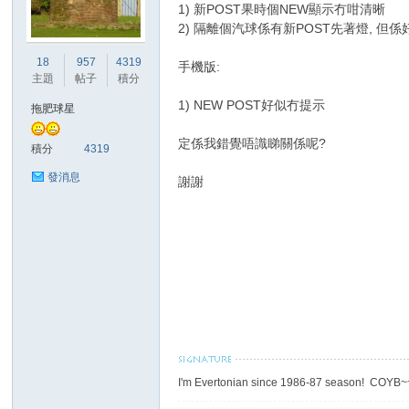
1) 新POST果時個NEW顯示冇咁清晰
2) 隔離個汽球係有新POST先著燈, 但
港
18
957
4319
手機版:
主題
帖子
積分
1) NEW POST好似冇提示
拖肥球星
定係我錯覺唔識睇關係呢?
積分
4319
發消息
謝謝
愛
I'm Evertonian since 1986-87 season! COYB