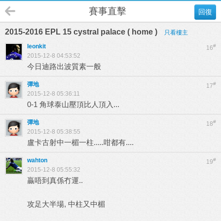
賽事直擊
回復
2015-2016 EPL 15 cystral palace ( home )
只看樓主
leonkit
#
16
2015-12-8 04:53:52
今日迪路出波質素一般
彈地
#
17
2015-12-8 05:36:11
0-1 角球泰山壓頂比人頂入...
彈地
#
18
2015-12-8 05:38:55
盧卡古射中一楣一柱.....咁都有....
wahton
#
19
2015-12-8 05:55:32
贏唔到真係冇運..
攻足大半場, 中柱又中楣