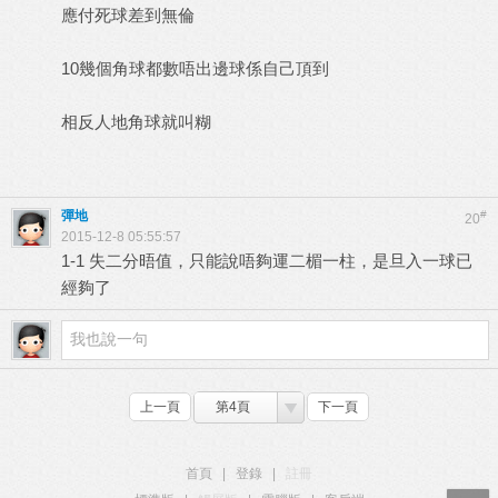
應付死球差到無倫
10幾個角球都數唔出邊球係自己頂到
相反人地角球就叫糊
彈地
#
20
2015-12-8 05:55:57
1-1 失二分晤值，只能說唔夠運二楣一柱，是旦入一球已
經夠了
上一頁
第4頁
下一頁
首頁
|
登錄
|
註冊