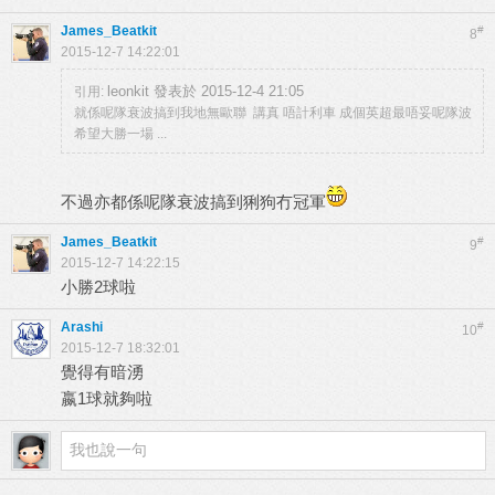
James_Beatkit
#
8
2015-12-7 14:22:01
leonkit 發表於 2015-12-4 21:05
引用:
就係呢隊衰波搞到我地無歐聯 講真 唔計利車 成個英超最唔妥呢隊波
希望大勝一場 ...
不過亦都係呢隊衰波搞到猁狗冇冠軍
James_Beatkit
#
9
2015-12-7 14:22:15
小勝2球啦
Arashi
#
10
2015-12-7 18:32:01
覺得有暗湧
嬴1球就夠啦