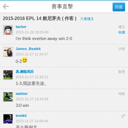
賽事直擊
回復
2015-2016 EPL 14 般尼茅夫 ( 作客 )
只看樓主
barker
樓主
2015-11-26 19:05:40
收藏
i'm think everton away win 2-0
James_Beatkit
沙發
2015-11-27 11:34:37
0-2
真.鋼龍馬田
板凳
2015-11-27 12:30:21
1-3,我諗要失波。
wahton
地板
2015-11-27 13:43:09
3:0 win
leonkit
#
5
2015-11-27 14:06:44
高士寧倒戈