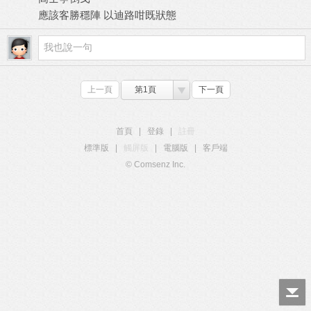
應該客勝穩陣 以迪路咁既狀態
上一頁
第1頁
下一頁
首頁
|
登錄
|
註冊
標準版
|
觸屏版
|
電腦版
|
客戶端
© Comsenz Inc.