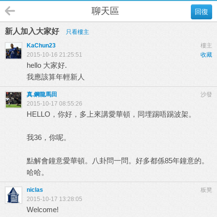
聊天區
回復
新人加入大家好
只看樓主
KaChun23
樓主
2015-10-16 21:25:51
收藏
hello 大家好.
我應該算年輕新人
真.鋼龍馬田
沙發
2015-10-17 08:55:26
HELLO，你好，多上來講愛華頓，同埋踢唔踢波架。
我36，你呢。
點解會鐘意愛華頓。八卦問一問。好多都係85年鐘意的。
哈哈。
niclas
板凳
2015-10-17 13:28:05
Welcome!