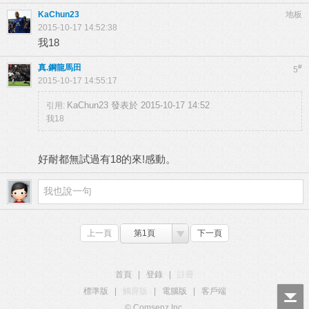
KaChun23
地板
2015-10-17 14:52:38
我18
真.鋼龍馬田
#
5
2015-10-17 14:55:17
KaChun23 發表於 2015-10-17 14:52
引用:
我18
好耐都無試過有18的來!感動。
上一頁
第1頁
下一頁
首頁
|
登錄
|
註冊
標準版
|
觸屏版
|
電腦版
|
客戶端
© Comsenz Inc.