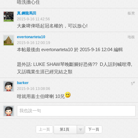
唔洗擔心住
真.鋼龍馬田
板凳
2015-9-16 11:42:56
大象啤俾唔起冠名權的，可以放心!
evertonarteta10
地板
2015-9-16 12:00:19
本帖最後由 evertonarteta10 於 2015-9-16 12:04 編輯
題外話: LUKE SHAW琴晚斷腳好恐佈?? D人話到喊咁滯,
又話職業生涯已經完結之類
barker
#
5
2015-9-16 13:08:06
咁就用嘉士伯啤喇 10兄
上一頁
第1頁
下一頁