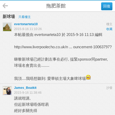
拖肥茶館
回復
新球場
只看樓主
evertonarteta10
樓主
2015-9-16 11:10:26
收藏
本帖最後由 evertonarteta10 於 2015-9-16 11:13 編輯
http://www.liverpoolecho.co.uk/n ... ouncement-10063797?
睇黎新球場已經計劃左事在必行, 揾緊sponsor同partner,
球場名會賣出去........
我頂....我唔想聽到: 愛華頓主場大象啤球場
James_Beatkit
沙發
2015-9-16 11:38:46
講就咁講,
但起新球場唔係咁易
經好多關先得