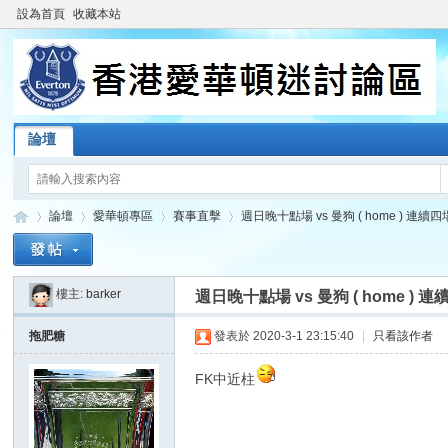
設為首頁
收藏本站
論壇
論壇
愛華頓專區
賽事直擊
週日晚十點場 vs 曼狗 ( home ) 連續
樓主:
barker
週日晚十點場 vs 曼狗 ( home 
香
»
›
›
›
拖肥糖
發表於 2020-3-1 23:15:40
|
只看該作者
FK中近柱