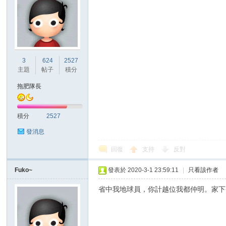
3
624
2527
主題
帖子
積分
拖肥隊長
積分
2527
發消息
回復
支持
反對
Fuko~
發表於 2020-3-1 23:59:11
|
只看該作者
省中我地球員，你計越位我都仲明。家下