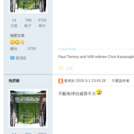
港
14
799
3759
主題
帖子
積分
拖肥主席
積分
3759
Paul Tierney and VAR referee Chris Kavanagh 
發消息
回復
愛
拖肥糖
發表於 2020-3-1 23:45:28
|
只看該作者
不斷角球但威脅不大