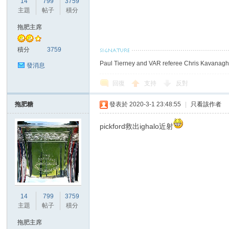
14
799
3759
華
主題
帖子
積分
拖肥主席
積分
3759
Paul Tierney and VAR referee Chris Kavanagh 
發消息
回復
支持
反對
拖肥糖
發表於 2020-3-1 23:48:55
|
只看該作者
頓
pickford救出ighalo近射
14
799
3759
主題
帖子
積分
迷
拖肥主席