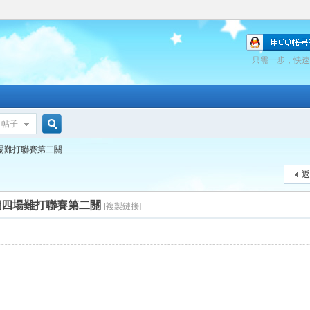
只需一步，快速
帖子
搜
四場難打聯賽第二關 ...
返
索
) 連續四場難打聯賽第二關
[複製鏈接]