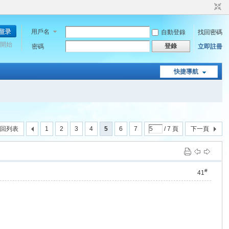
用戶名
自動登錄
找回密碼
開始
登錄
密碼
立即註冊
快捷導航
回列表
1
2
3
4
5
6
7
/ 7 頁
下一頁
#
41