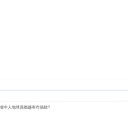
省中人地球員都越有冇搞錯?