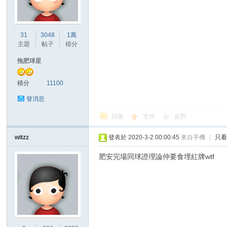
31
3048
1萬
主題
帖子
積分
拖肥球星
積分
11100
發消息
回復
支持
反對
witzz
發表於 2020-3-2 00:00:45
來自手機
|
只
肥安完場同球證理論仲要食埋紅牌wtf