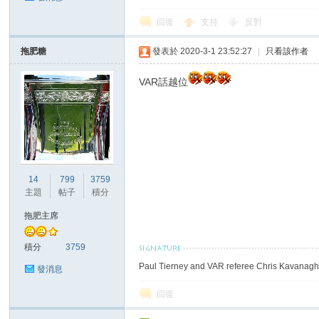
回復
支持
反對
拖肥糖
發表於 2020-3-1 23:52:27
|
只看該作者
區
VAR話越位
14
799
3759
主題
帖子
積分
拖肥主席
積分
3759
Paul Tierney and VAR referee Chris Kavanagh 
發消息
回復