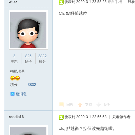
witzz
發表於 2020-3-1 23:55:25
來自手機
|
只
Cls 點解係越位
3
826
3832
主題
帖子
積分
拖肥球星
積分
3832
發消息
回復
支持
反對
reedlo16
發表於 2020-3-1 23:55:58
|
只看該作者
cls, 點越衛？掂個波先越衛啦。