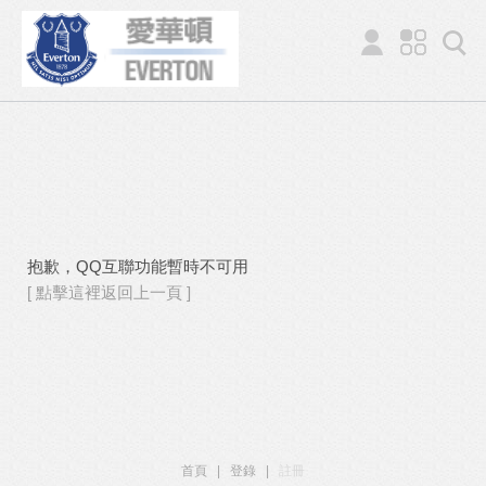
抱歉，QQ互聯功能暫時不可用
[ 點擊這裡返回上一頁 ]
首頁
|
登錄
|
註冊