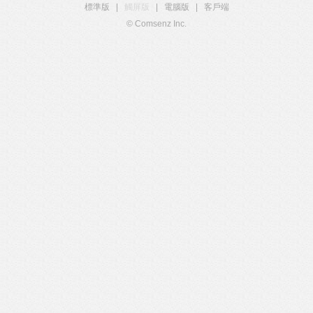
標準版
|
觸屏版
|
電腦版
|
客戶端
© Comsenz Inc.