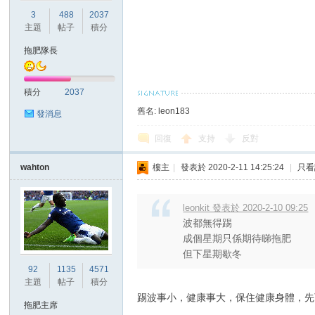
華
3
488
2037
主題
帖子
積分
拖肥隊長
積分
2037
舊名: leon183
發消息
回復
支持
反對
頓
wahton
樓主
|
發表於 2020-2-11 14:25:24
|
只看
leonkit 發表於 2020-2-10 09:25
波都無得踢
成個星期只係期待睇拖肥
但下星期歇冬
92
1135
4571
主題
帖子
積分
迷
踢波事小，健康事大，保住健康身體，先
拖肥主席