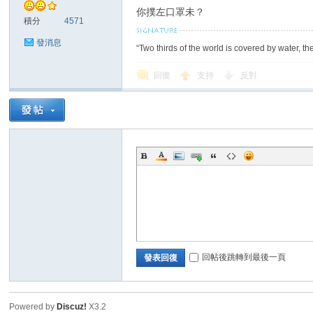
你撲左口罩未？
積分
4571
發消息
“Two thirds of the world is covered by water, th
回復
支持
反對
討
論
回帖後跳轉到最後一頁
發表回復
Powered by
Discuz!
X3.2