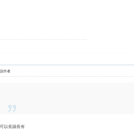
該作者
可以長踢長有