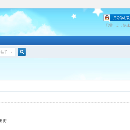
只需一步，快速
帖子
搜
索
驚出街