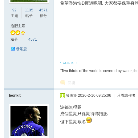
希望香港快D捱過呢關, 大家都要保重身
92
1135
4571
主題
帖子
積分
港
拖肥主席
積分
4571
發消息
“Two thirds of the world is covered by water, th
愛
回復
leonkit
發表於 2020-2-10 09:25:06
|
只看該作者
波都無得踢
成個星期只係期待睇拖肥
但下星期歇冬