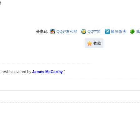
體
分享到:
QQ好友和群
QQ空間
騰訊微博
騰
收藏
e rest is covered by
James McCarthy
.”