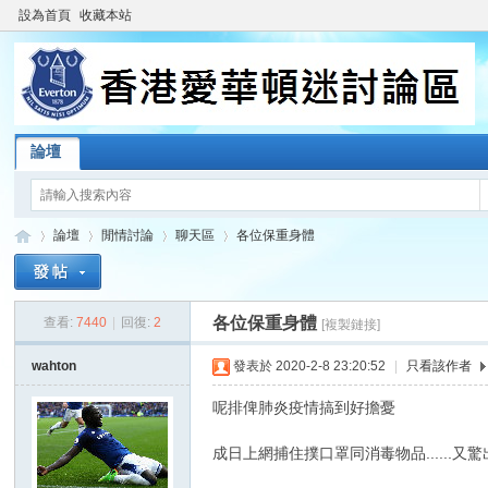
設為首頁
收藏本站
論壇
論壇
閒情討論
聊天區
各位保重身體
各位保重身體
查看:
7440
|
回復:
2
[複製鏈接]
香
»
›
›
›
wahton
發表於 2020-2-8 23:20:52
|
只看該作者
呢排俾肺炎疫情搞到好擔憂
成日上網捕住撲口罩同消毒物品......又