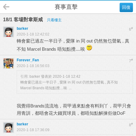
賽事直擊
回復
18/1 客場對韋斯咸
只看樓主
barker
#
6
2020-1-18 12:42:02
轉會窗已過左一半日子 , 愛隊 in 同 out 仍然無乜聲氣 , 真
不知 Marcel Brands 唔知點攪....唉
Forever_Fan
#
7
2020-1-18 16:56:03
引用:
barker 發表於 2020-1-18 12:42
轉會窗已過左一半日子 , 愛隊 in 同 out 仍然無乜聲氣 , 真不知
Marcel Brands 唔知點攪....唉 ...
我覺得Brands流流地，荷甲過來點會有料到丫，荷甲只會
用青訓，都唔會花大錢買球員，都唔知點解揀佢做DoF
barker
#
8
2020-1-18 17:36:09