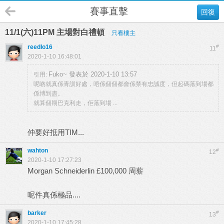
賽事直擊
回復
11/1(六)11PM 主場對白禮頓
只看樓主
reedlo16
#
11
2020-1-10 16:48:01
Fuko~ 發表於 2020-1-10 13:57
引用:
呢啲就真係青訓好處，唔係個個都會係禁有忠誠度，但起碼落到場都
係博到盡。
就算個期巴克利走，佢落到場 ...
仲要好抵用TIM...
wahton
#
12
2020-1-10 17:27:23
Morgan Schneiderlin £100,000 周薪
呢件真係極品....
barker
#
13
2020-1-10 17:45:28