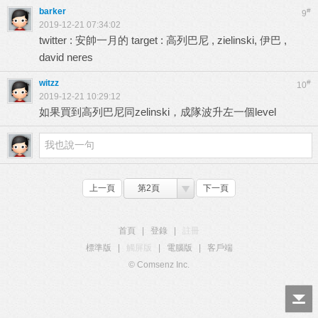
barker
#
9
2019-12-21 07:34:02
twitter : 安帥一月的 target : 高列巴尼 , zielinski, 伊巴 ,
david neres
witzz
#
10
2019-12-21 10:29:12
如果買到高列巴尼同zelinski，成隊波升左一個level
上一頁
第2頁
下一頁
首頁
|
登錄
|
註冊
標準版
|
觸屏版
|
電腦版
|
客戶端
© Comsenz Inc.