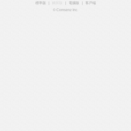
標準版
|
觸屏版
|
電腦版
|
客戶端
© Comsenz Inc.