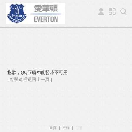
抱歉，QQ互聯功能暫時不可用
[ 點擊這裡返回上一頁 ]
首頁
|
登錄
|
註冊