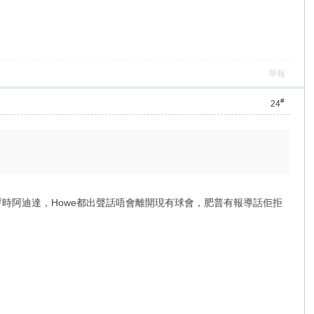
舉報
#
24
，暫時阿迪達，Howe都出聲話唔會離開現有球會，肥普有報導話佢拒