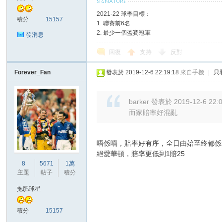
2021-22 球季目標：
積分
15157
1. 聯賽前6名
2. 最少一個盃賽冠軍
發消息
回復
支持
反對
Forever_Fan
發表於 2019-12-6 22:19:18
來自手機
|
只
討
barker 發表於 2019-12-6 22:
而家賠率好混亂
唔係喎，賠率好有序，全日由始至終都係老
絕愛華頓，賠率更低到1賠25
8
5671
1萬
主題
帖子
積分
論
拖肥球星
積分
15157