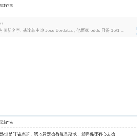
看該作者
20
又有個新名字: 基達菲主帥 Jose Bordalas , 他而家 odds 只得 16/1 ...
看該作者
熱也是叮噹馬頭，我地肯定搶得贏韋斯咸，就睇係咪有心去搶