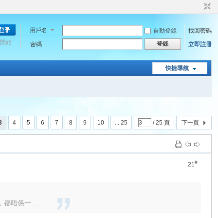
用戶名
自動登錄
找回密碼
開始
登錄
密碼
立即註冊
快捷導航
3
4
5
6
7
8
9
10
... 25
/ 25 頁
下一頁
#
21
唔係一 ...