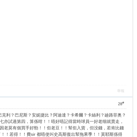
舉報
#
28
巴克利？巴尼斯？安妮捷比？阿迪達？卡希爾？卡絲利？廸路菲奥？
七亦試過第四，算係咁！！唔好唔記得當時球員一好老细就賣走，
因老莫有個買手好勁！！佢老豆！！幫佢入貨，但没錢，若肯比錢
！！若得！！費sir 都唔使叫史高斯復出幫拖果季！！莫耶斯係得