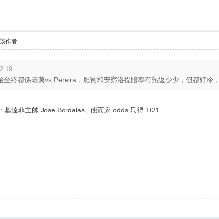
該作者
2:19
終都係老莫vs Pereira，肥賓和安察洛提賠率有熱返少少，但都好冷，1賠2
 基達菲主帥 Jose Bordalas , 他而家 odds 只得 16/1