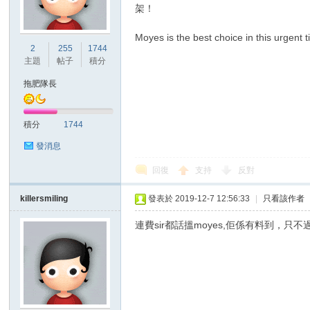
架！
Moyes is the best choice in this urgent t
2
255
1744
主題
帖子
積分
拖肥隊長
積分
1744
發消息
回復
支持
反對
killersmiling
發表於 2019-12-7 12:56:33
|
只看該作者
連費sir都話搵moyes,佢係有料到