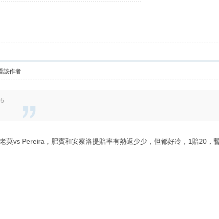
看該作者
05
莫vs Pereira，肥賓和安察洛提賠率有熱返少少，但都好冷，1賠20