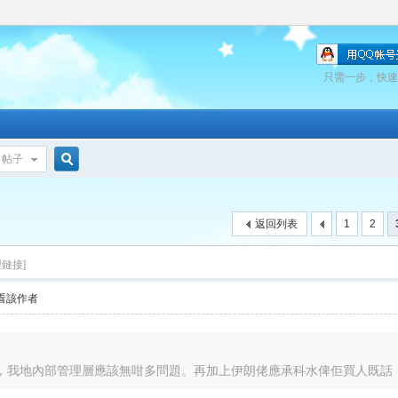
只需一步，快速
帖子
搜
返回列表
1
2
索
製鏈接]
看該作者
我地內部管理層應該無咁多問題。再加上伊朗佬應承科水俾佢買人既話，都