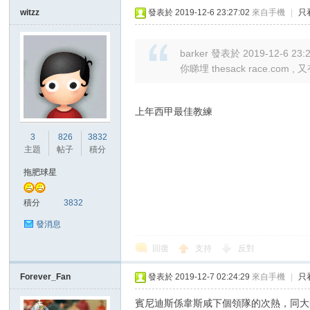
witzz
發表於 2019-12-6 23:27:02
來自手機
|
只
barker 發表於 2019-12-6 23:
你睇埋 thesack race.com , 
上年西甲最佳教練
3
826
3832
主題
帖子
積分
拖肥球星
積分
3832
發消息
回復
支持
反對
Forever_Fan
發表於 2019-12-7 02:24:29
來自手機
|
只
賓尼迪斯係韋斯咸下個領隊的次熱，同大