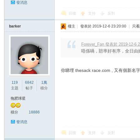
發消息
回復
支持
反對
barker
樓主
|
發表於 2019-12-6 23:20:00
|
只看
區
Forever_Fan 發表於 2019-12-6 2
唔係喎，賠率好有序，全日由始至
你睇埋 thesack race.com , 又有個新名字:
119
6842
1萬
主題
帖子
積分
拖肥球星
積分
18886
發消息
回復
支持
反對