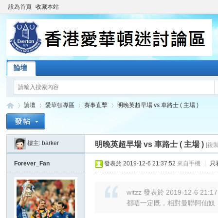
設為首頁
收藏本站
論壇
論壇
愛華頓專區
賽事直擊
明晚英超早場 vs 車路士 ( 主場 )
樓主:
barker
明晚英超早場 vs 車路士 ( 主場 )
[複
香
»
›
›
›
Forever_Fan
發表於 2019-12-6 21:37:52
來自手機
|
只
witzz 發表於 2019-12-6 21:17
都唔一定既，相對曼聯阿仙奴，