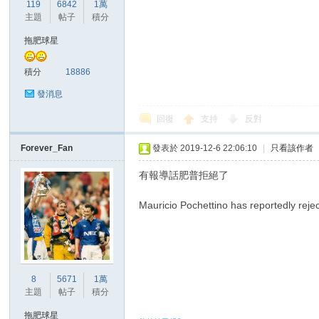
華
119
6842
1萬
主題
帖子
積分
拖肥球星
積分
18886
發消息
回復
支持
反對
頓
Forever_Fan
發表於 2019-12-6 22:06:10
|
只看該作者
有報導話肥普拒絕了
Mauricio Pochettino has reportedly rej
8
5671
1萬
迷
主題
帖子
積分
拖肥球星