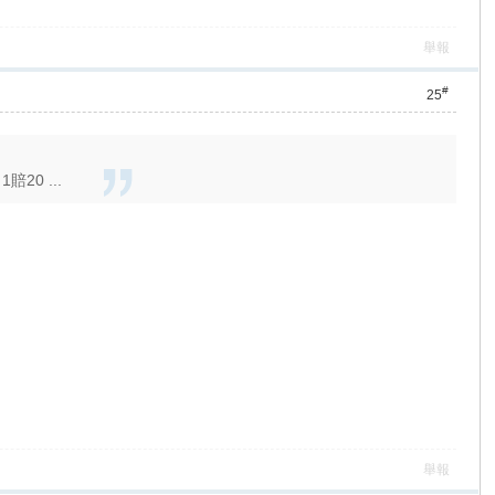
舉報
#
25
0 ...
舉報