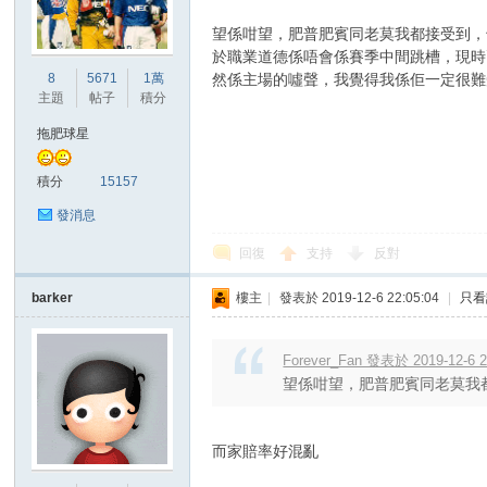
望係咁望，肥普肥賓同老莫我都接受到，
於職業道德係唔會係賽季中間跳槽，現時
港
然係主場的噓聲，我覺得我係佢一定很難
8
5671
1萬
主題
帖子
積分
拖肥球星
積分
15157
發消息
回復
支持
反對
愛
barker
樓主
|
發表於 2019-12-6 22:05:04
|
只看
Forever_Fan 發表於 2019-12-6 2
望係咁望，肥普肥賓同老莫我都
而家賠率好混亂