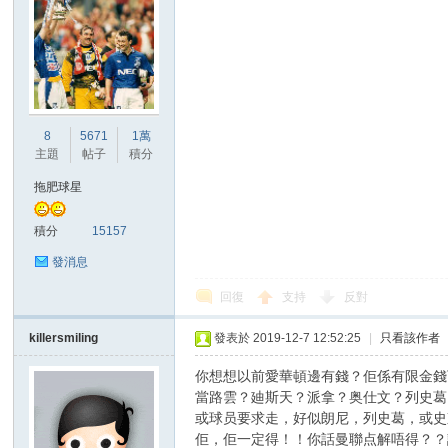
8
5671
1萬
主題
帖子
積分
拖肥球星
積分
15157
發消息
回復
支持
反對
killersmiling
發表於 2019-12-7 12:52:25
|
只看該作者
你想想以前愛華頓邊有錢？佢係有限金錢
當路雲？廸斯天？派拿？奥仕文？列史葛
或球员要求走，好似朗尼，列史葛，或史
佢，佢一定得！！你話曼聯点解唔得？？請