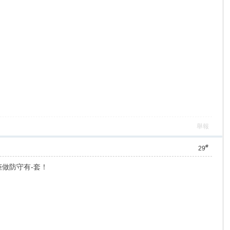
舉報
#
29
佢做防守有-套！