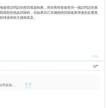
地接受訪問話佢想回英超執教，而佢舊時曾接受另一個訪問話佢基
我係想佢熱血回歸的，但如果自己充滿熱情回歸返來球迷的反應竟
的球迷和班主後悔莫及。
舉報
#
22
前係 ...