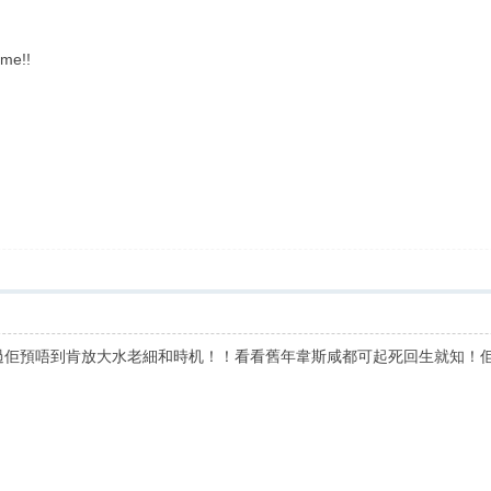
ime!!
，只不過佢預唔到肯放大水老細和時机！！看看舊年韋斯咸都可起死回生就知！