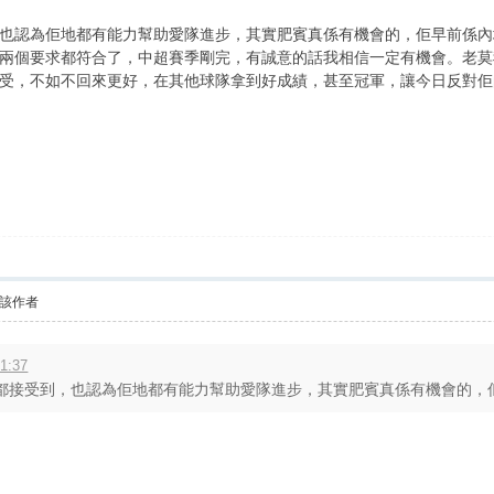
也認為佢地都有能力幫助愛隊進步，其實肥賓真係有機會的，佢早前係內
兩個要求都符合了，中超賽季剛完，有誠意的話我相信一定有機會。老莫
受，不如不回來更好，在其他球隊拿到好成績，甚至冠軍，讓今日反對佢
該作者
1:37
接受到，也認為佢地都有能力幫助愛隊進步，其實肥賓真係有機會的，佢早