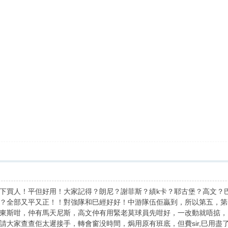
下買人！平但好用！大家記得？朗尼？謝菲斯？績k卡？耶古堡？高文？
？全部又平又正！！對強隊和巳經好好！中游隊伍佢贏到，所以第五，第
東斯咁，仲有馬天尼斯，高文仲有用緊老莫球員先咁好，一改動就唔掂，
大家查查佢太遲接手，轉會窗没時間，焗用原有班底，但費sir,巳用盡了