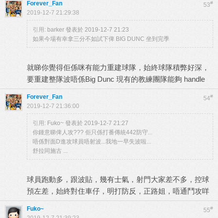
Forever_Fan
#
53
2019-12-7 21:29:38
引用:
barker 發表於 2019-12-7 21:23
如果今場有幸拿三分不如試下俾 BIG DUNC 坐到完季
就睇你覺得佢係咪有能力重建球隊，始終球隊積弊好深，
要重建整隊波唔係Big Dunc 現有的教練團隊能夠 handle
Forever_Fan
#
54
2019-12-7 21:36:00
引用:
Fuko~ 發表於 2019-12-7 21:27
你鍾意睇俾人攻??? 佢只係打番傳統442防守...
唔係對面D進攻球員唔射波...我地一早失波啦...
舒拉同施古 ...
球員跑動多，跟波貼，幾有士氣，射門大家差不多，控球
預左差，始終對住車仔，明打防反，正路姐，唔通鬥攻咩
Fuko~
#
55