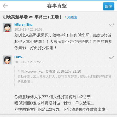
賽事直擊
回復
明晚英超早場 vs 車路士 ( 主場 )
只看樓主
killersmiling
#
51
2019-12-7 21:26:09
差D比米高堅尼累死，險輸-球！佢真係炸蛋！幾次都係
其他人幫佢解圍！！大家留意佢走位好唔掂！同埋舒拉都
係無影，好似打少個咁！
Fuko~
#
52
2019-12-7 21:27:20
Forever_Fan 發表於 2019-12-7 21:20
引用:
走動多左，加上多左人釘人，防守自然好左，睇呢場波覺得好有老莫
的風格咁 ...
你鍾意睇俾人攻??? 佢只係打番傳統442防守...
唔係對面D進攻球員唔射波...我地一早失波啦...
舒拉同施古臣跑足120%力...下半場呢個位多數會出事...