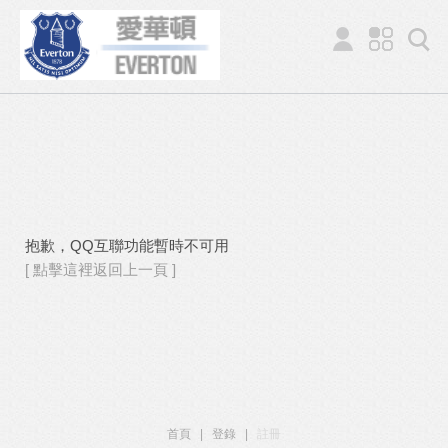
抱歉，QQ互聯功能暫時不可用
[ 點擊這裡返回上一頁 ]
首頁
|
登錄
|
註冊