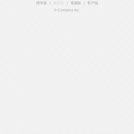
標準版
|
觸屏版
|
電腦版
|
客戶端
© Comsenz Inc.