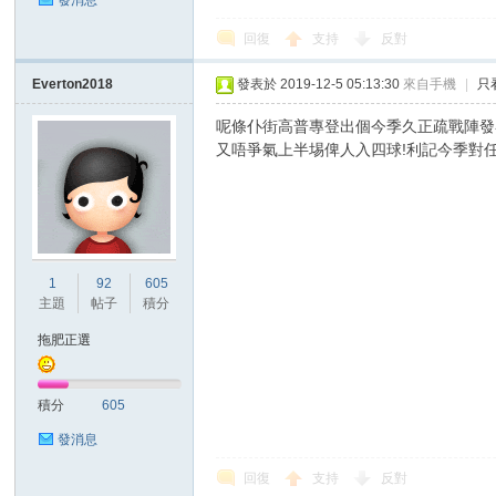
發消息
回復
支持
反對
Everton2018
發表於 2019-12-5 05:13:30
來自手機
|
只
區
呢條仆街高普專登出個今季久正疏戰陣發
又唔爭氣上半埸俾人入四球!利記今季對任
1
92
605
主題
帖子
積分
拖肥正選
積分
605
發消息
回復
支持
反對