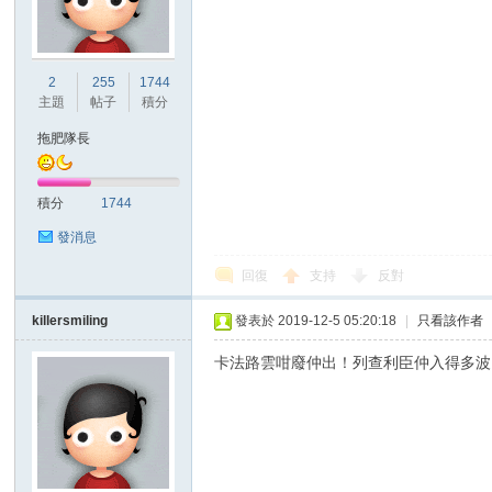
2
255
1744
主題
帖子
積分
拖肥隊長
積分
1744
發消息
回復
支持
反對
killersmiling
發表於 2019-12-5 05:20:18
|
只看該作者
卡法路雲咁廢仲出！列查利臣仲入得多波