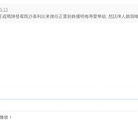
5:13
疏戰陣發霉既沙基利出來擔任正選前鋒擺明侮辱愛華頓, 想話俾人聽我哋有幾
降班！