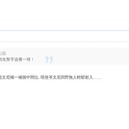
5:06
特先幫手追番一球！
追文尼補一補個中間位, 唔使等文尼四野無人輕鬆射入……