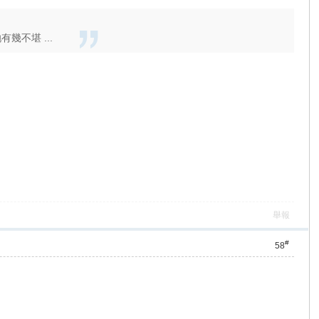
不堪 ...
舉報
#
58