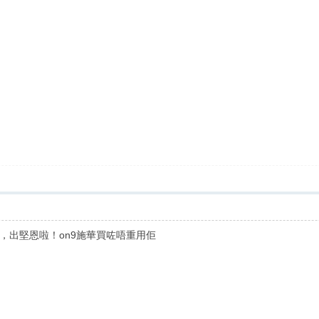
，出堅恩啦！on9施華買咗唔重用佢