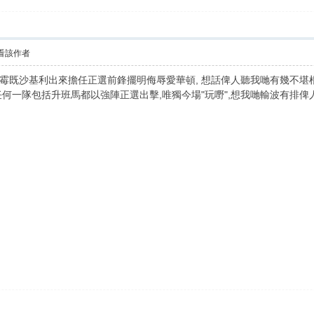
看該作者
霉既沙基利出來擔任正選前鋒擺明侮辱愛華頓, 想話俾人聽我哋有幾不堪
何一隊包括升班馬都以強陣正選出擊,唯獨今場"玩嘢",想我哋輸波有排俾