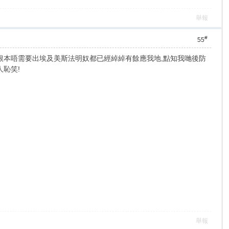
舉報
#
55
根本唔需要出埃及美斯法明奴都已經綽綽有餘應我地,點知我哋後防
人恥笑!
舉報