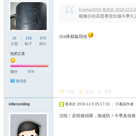
Everton2018 發表於 2019-12-5 0
呢條仆街高普專登出個今季久正
出b隊都贏我地
18
180
976
主題
帖子
積分
拖肥正選
積分
976
發消息
回復
支持
反對
killersmiling
發表於 2019-12-5 05:17:33
|
只看該作者
没啦！若唔換領隊，換後防！今季真係會