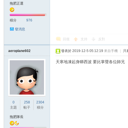
華
拖肥正選
積分
976
發消息
回復
支持
反對
aeroplane602
發表於 2019-12-5 05:12:19
來自手機
|
只
頓
天寒地凍起身睇西波 要比掌聲各位師兄
0
258
2304
主題
帖子
積分
迷
拖肥隊長