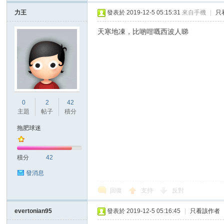
力王
發表於 2019-12-5 05:15:31
來自手機
|
只
天寒地凍，比啲咁嘅西波人睇
0
2
42
主題
帖子
積分
拖肥球迷
積分
42
發消息
回復
支持
反對
evertonian95
發表於 2019-12-5 05:16:45
|
只看該作者