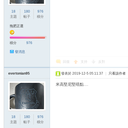
18
180
976
港
主題
帖子
積分
拖肥正選
積分
976
發消息
回復
支持
反對
愛
evertonian95
發表於 2019-12-5 05:11:37
|
只看該作者
米高堅尼堅唔點....
18
180
976
主題
帖子
積分