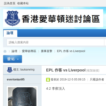
設為首頁
收藏本站
論壇
論壇
愛華頓專區
賽事直擊
EPL 作客 vs Liverpool
樓主:
laukarwing
EPL 作客 vs Liverpool
[複製鏈接]
香
»
›
›
›
evertonian95
發表於 2019-12-5 05:09:15
|
只看該作者
4:2 李察頂入