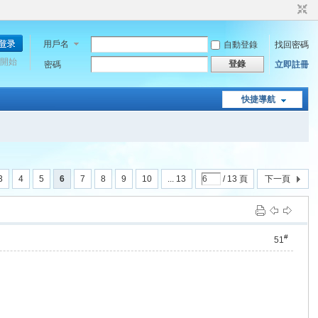
用戶名
自動登錄
找回密碼
開始
登錄
密碼
立即註冊
快捷導航
3
4
5
6
7
8
9
10
... 13
/ 13 頁
下一頁
#
51