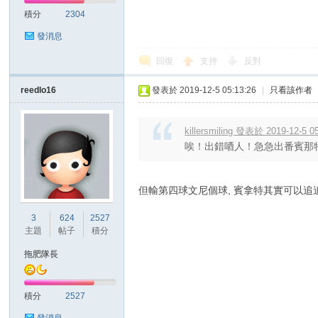
積分
2304
發消息
回復
支持
反對
reedlo16
發表於 2019-12-5 05:13:26
|
只看該作者
討
killersmiling 發表於 2019-12-5 0
唉！出錯唒人！急急出番賓那
但輸第四球文尼個球, 賓拿特其實可以追
3
624
2527
主題
帖子
積分
論
拖肥隊長
積分
2527