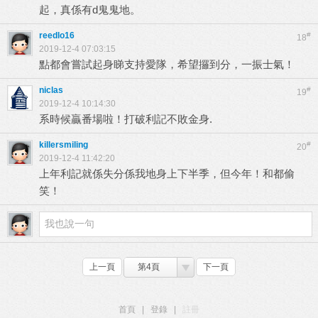
起，真係有d鬼鬼地。
reedlo16
#
18
2019-12-4 07:03:15
點都會嘗試起身睇支持愛隊，希望攞到分，一振士氣！
niclas
#
19
2019-12-4 10:14:30
系時候贏番場啦！打破利記不敗金身.
killersmiling
#
20
2019-12-4 11:42:20
上年利記就係失分係我地身上下半季，但今年！和都偷
笑！
上一頁
第4頁
下一頁
首頁
|
登錄
|
註冊