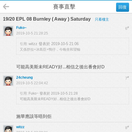
賽事直擊
回復
19/20 EPL 08 Burnley ( Away ) Saturday
只看樓主
Fuko~
#
6
2019-10-5 21:28:25
witzz 發表於 2019-10-5 21:06
引用:
又係舒拉+冰島臣+鴨仔，今晚坐和望輸
可能高美斯未READY好...相信之後出番會好D
24cheung
#
7
2019-10-5 22:04:42
引用:
Fuko~ 發表於 2019-10-5 21:28
可能高美斯未READY好...相信之後出番會好D
施華應該等唔到佢
witzz
#
8