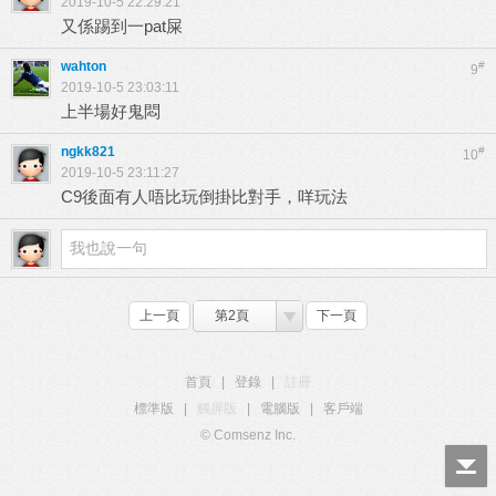
2019-10-5 22:29:21
又係踢到一pat屎
wahton
#
9
2019-10-5 23:03:11
上半場好鬼悶
ngkk821
#
10
2019-10-5 23:11:27
C9後面有人唔比玩倒掛比對手，咩玩法
上一頁
第2頁
下一頁
首頁
|
登錄
|
註冊
標準版
|
觸屏版
|
電腦版
|
客戶端
© Comsenz Inc.