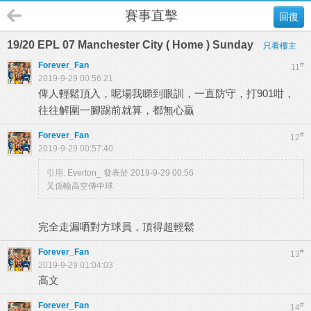
賽事直擊
回復
19/20 EPL 07 Manchester City ( Home ) Sunday
只看樓主
Forever_Fan
#
11
2019-9-29 00:56:21
俾人輕鬆頂入，呢場我睇到眼訓，一直防守，打901咁，
往往解圍一腳踢前就算，都無心贏
Forever_Fan
#
12
2019-9-29 00:57:40
引用:
Everton_ 發表於 2019-9-29 00:56
又係輸高空傳中球
完全走漏哂對方球員，頂得超輕鬆
Forever_Fan
#
13
2019-9-29 01:04:03
高文
Forever_Fan
#
14