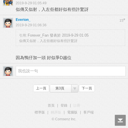
2019-9-29 01:05:49
似傳又似射，入左佢都好似有些許驚訝
Everton_
#
15
2019-9-29 01:06:36
Forever_Fan 發表於 2019-9-29 01:05
引用:
似傳又似射，入左佢都好似有些許驚訝
因為鴨仔加一頭 好似爭D越位
上一頁
第3頁
下一頁
首頁
|
登錄
|
註冊
標準版
|
觸屏版
|
電腦版
|
客戶端
© Comsenz Inc.