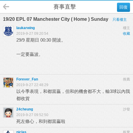
賽事直擊
回復
19/20 EPL 07 Manchester City ( Home ) Sunday
只看樓主
laukarwing
樓主
2019-9-27 09:20:54
收藏
29/9 星期日 00:30 開波。
一定要贏波。
Forever_Fan
推薦
2019-9-27 22:48:29
以今季表現，和都當贏，但和的機會都不大，輸3球以內我
都收貨
24cheung
沙發
2019-9-27 09:52:50
死左條心，和到都當驘啦
niclas
板凳