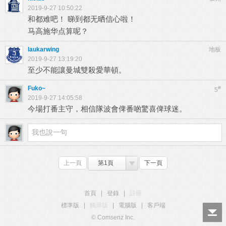
2019-9-27 10:50:22
和都难吧！ 睇到都无晒信心啦！
马高施华点算呢？
laukarwing
地板
2019-9-27 13:19:20
至少不能讓曼城雙殺愛華頓。
Fuko~
#
5
2019-9-27 14:05:58
今場打番主守，相信隊波會俾番啲驚喜俾球迷。
上一頁
第1頁
下一頁
首頁
|
登錄
|
註冊
標準版
|
觸屏版
|
電腦版
|
客戶端
© Comsenz Inc.