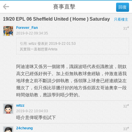
賽事直擊
回復
19/20 EPL 06 Sheffield United ( Home ) Saturday
只看樓主
Forever_Fan
#
31
2019-9-22 09:34:35
引用:
witzz 發表於 2019-9-22 01:53
其實我一直都想要Arteta
阿迪達咪又係另一個賭博，識踢波唔代表佢識教波，朗奴
高文已經係好例子。加上佢無執教球會經驗，仲激進過我
地球會之前不斷請少帥執教，係領隊上球會已經連續柒左
幾次了，佢只係比菲臘仔好的地方係佢跟左哥迪奧拿一段
時間做助教，應該學到唔少野的。
witzz
#
32
2019-9-22 10:04:03
唔介意俾呢季佢試下
24cheung
#
33