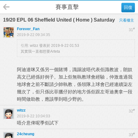
賽事直擊
回復
19/20 EPL 06 Sheffield United ( Home ) Saturday
只看樓主
Forever_Fan
#
31
2019-9-22 09:34:35
引用:
witzz 發表於 2019-9-22 01:53
其實我一直都想要Arteta
阿迪達咪又係另一個賭博，識踢波唔代表佢識教波，朗奴
高文已經係好例子。加上佢無執教球會經驗，仲激進過我
地球會之前不斷請少帥執教，係領隊上球會已經連續柒左
幾次了，佢只係比菲臘仔好的地方係佢跟左哥迪奧拿一段
時間做助教，應該學到唔少野的。
witzz
#
32
2019-9-22 10:04:03
唔介意俾呢季佢試下
24cheung
#
33