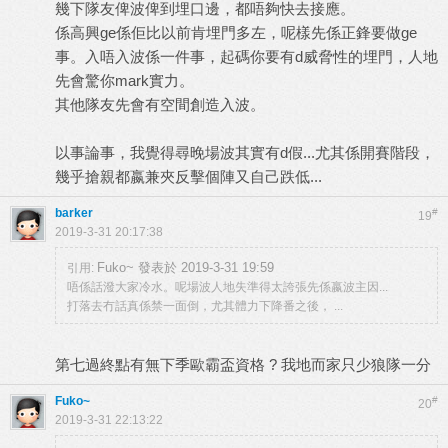
幾下隊友俾波俾到埋口邊，都唔夠快去接應。
係高興ge係佢比以前肯埋門多左，呢樣先係正鋒要做ge
事。入唔入波係一件事，起碼你要有d威脅性的埋門，人地
先會驚你mark實力。
其他隊友先會有空間創造入波。
以事論事，我覺得尋晚場波其實有d假...尤其係開賽階段，
幾乎搶親都嬴兼夾反擊個陣又自己跌低...
barker
#
19
2019-3-31 20:17:38
Fuko~ 發表於 2019-3-31 19:59
引用:
唔係話潑大家冷水。呢場波人地失準得太誇張先係嬴波主因...
打落去冇話真係禁一面倒，尤其體力下降番之後， ...
第七過終點有無下季歐霸盃資格 ? 我地而家只少狼隊一分
Fuko~
#
20
2019-3-31 22:13:22