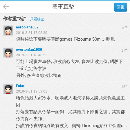
賽事直擊
回復
作客重“槌”
只看樓主
aeroplane602
#
16
2019-3-31 17:03:39
係時候諗下要唔要買斷gomes 同zouma 50m 走唔甩
evertonfan1986
#
17
2019-3-31 18:48:53
可能上場嬴左車仔, 班波信心大左, 多左比波走位, 唔駛下
下企定定等拿波
另外, 多左直線波比鴨追
Fuko~
#
18
2019-3-31 19:59:01
唔係話潑大家冷水。呢場波人地失準得太誇張先係嬴波主
因...
打落去冇話真係禁一面倒，尤其體力下降番之後，其實都
係力保不失咋。
抵讚的係賓納特終於有波入...鴨鴨d finishing始終都係差d...