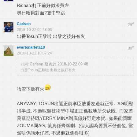
Richard打正前好似浪費左
尋日唔夠對面2隻中堅跳
Carlson
#
29
2018-10-22 09:48:03
出番Tosun正黎啦 出黎之後好有火
evertonarteta10
#
30
2018-10-22 10:07:24
Carlson 發表於 2018-10-22 09:48
引用:
出番Tosun正黎啦 出黎之後好有火
唔雪下邊有火
ANYWAY, TOSUN出返正前李臣放番左邊就正常. AG明顯
得半成, 不過呢類技術型中場正正係我地所欠缺既. 而家差
萬眾期待既YERRY MINA到底係好野定水貨. 如果能買斷
ZOUMA同AG, 就真係齊腳喇. (個人認為要買禾仔個位, 當
然唔係話禾仔差, 不過佢就係得咁多)