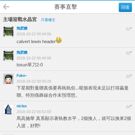
賽事直擊
回復
主場迎戰水晶宮
只看樓主
拖肥糖
#
21
2018-10-22 00:44:06
calvert lewin header
拖肥糖
#
22
2018-10-22 00:46:06
tosun單刀2-0
Fuko~
#
23
2018-10-22 00:50:26
下星期對曼聯真係要再執執佢...呢個表現未足以打得贏曼
聯。特別係鋒線合作未預理想。
niclas
#
24
2018-10-22 00:52:00
馬高施華 真系顯示著執教水平，2個換人，就可以換來2個
入波，好野!