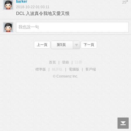
barker
#
25
2018-10-22 01:03:11
DCL 入波真令我地又愛又恨
上一頁
第5頁
下一頁
首頁
|
登錄
|
註冊
標準版
|
觸屏版
|
電腦版
|
客戶端
© Comsenz Inc.