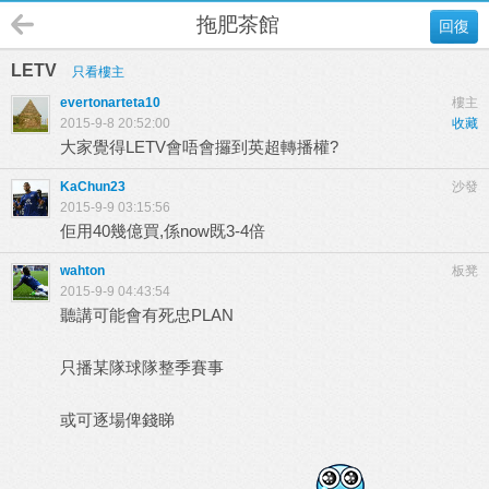
拖肥茶館
回復
LETV
只看樓主
evertonarteta10
樓主
2015-9-8 20:52:00
收藏
大家覺得LETV會唔會攞到英超轉播權?
KaChun23
沙發
2015-9-9 03:15:56
佢用40幾億買,係now既3-4倍
wahton
板凳
2015-9-9 04:43:54
聽講可能會有死忠PLAN
只播某隊球隊整季賽事
或可逐場俾錢睇