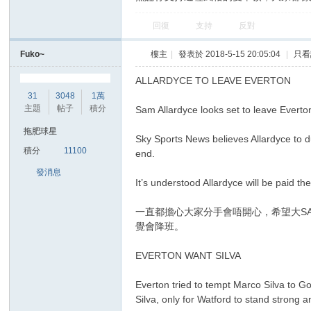
無論你支持邊種風格的愛華頓，大家都係想make e
回復
支持
反對
Fuko~
樓主
|
發表於 2018-5-15 20:05:04
|
只看
區
ALLARDYCE TO LEAVE EVERTON
31
3048
1萬
主題
帖子
積分
Sam Allardyce looks set to leave Everto
拖肥球星
Sky Sports News believes Allardyce to 
積分
11100
end.
發消息
It’s understood Allardyce will be paid th
一直都擔心大家分手會唔開心，希望大S
覺會降班。
EVERTON WANT SILVA
Everton tried to tempt Marco Silva to 
Silva, only for Watford to stand strong a