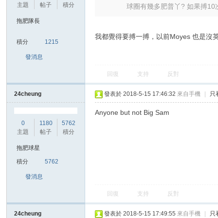
華
主題
帖子
積分
球圈有幾多肥普丫? 如果搏10
拖肥隊長
我都覺得要搏一搏，以前Moyes 也是
積分
1215
發消息
回復
支持
反對
頓
24cheung
發表於 2018-5-15 17:46:32
來自手機
|
只
Anyone but not Big Sam
0
1180
5762
主題
帖子
積分
拖肥球星
積分
5762
發消息
迷
回復
支持
反對