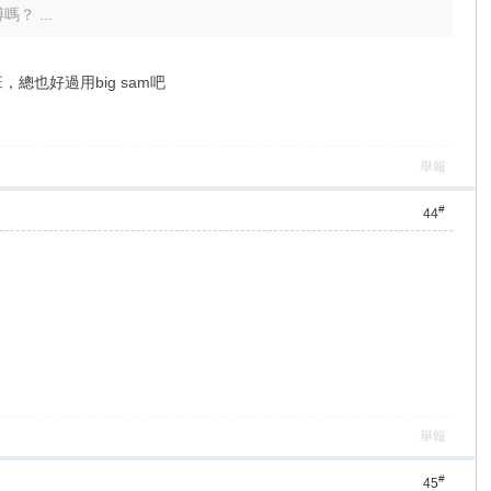
 ...
也好過用big sam吧
舉報
#
44
舉報