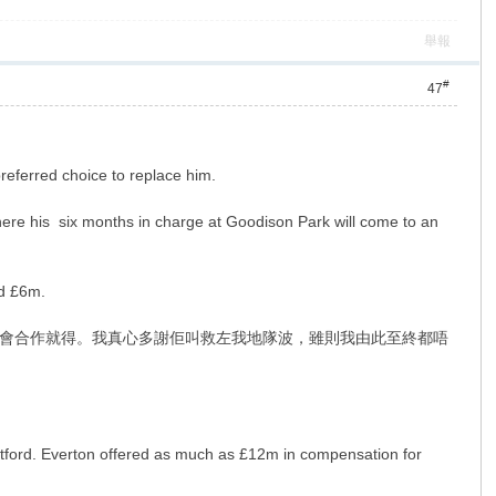
舉報
#
47
referred choice to replace him.
ere his six months in charge at Goodison Park will come to an
nd £6m.
機會合作就得。我真心多謝佢叫救左我地隊波，雖則我由此至終都唔
atford. Everton offered as much as £12m in compensation for