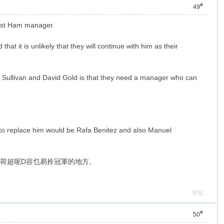
#
49
West Ham manager.
at it is unlikely that they will continue with him as their
d Sullivan and David Gold is that they need a manager who can
t to replace him would be Rafa Benitez and also Manuel
者荷超呢D容乜易拎冠軍的地方。
舉報
#
50