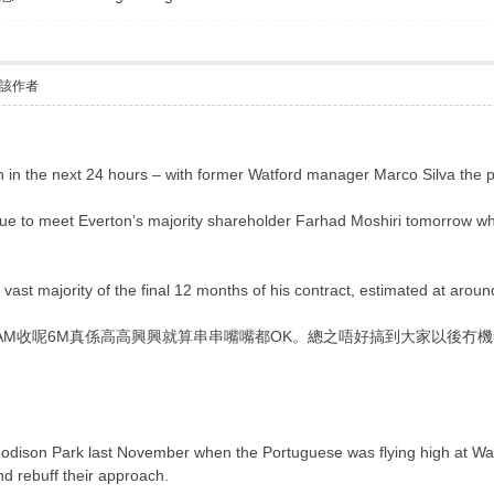
verton great again!
該作者
n in the next 24 hours – with former Watford manager Marco Silva the p
due to meet Everton’s majority shareholder Farhad Moshiri tomorrow wh
e vast majority of the final 12 months of his contract, estimated at arou
AM收呢6M真係高高興興就算串串嘴嘴都OK。總之唔好搞到大家以後冇
Goodison Park last November when the Portuguese was flying high at W
nd rebuff their approach.