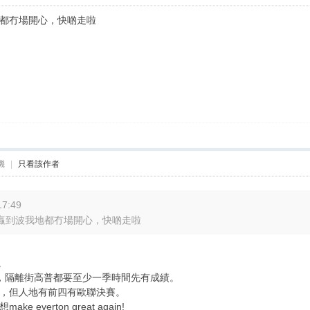
看該作者
都冇場開心，快啲走啦
機
|
只看該作者
17:49
贏到波我地都冇場開心，快啲走啦
迎。
，隔離街高普都要至少一季時間先有成績。
，但人地有前四有歐聯決賽。