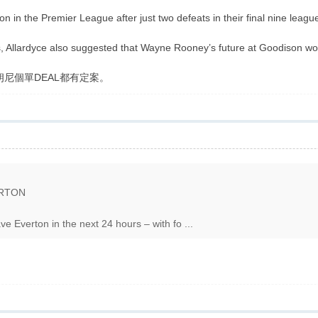
on in the Premier League after just two defeats in their final nine leag
s, Allardyce also suggested that Wayne Rooney’s future at Goodison w
朗尼個單DEAL都有定案。
ERTON
ve Everton in the next 24 hours – with fo ...