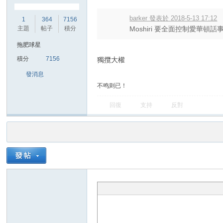
barker 發表於 2018-5-13 17:12
1
364
7156
主題
帖子
積分
Moshiri 要全面控制愛華頓話
拖肥球星
積分
7156
獨攬大權
發消息
不鸣则已！
回復
支持
反對