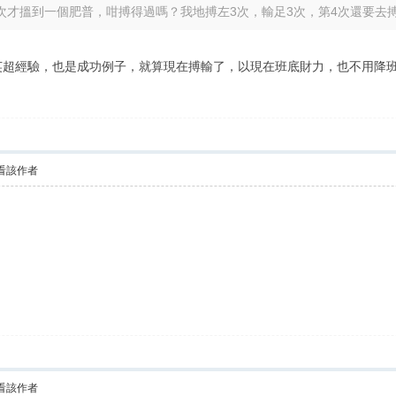
次才搵到一個肥普，咁搏得過嗎？我地搏左3次，輸足3次，第4次還要去搏嗎？
沒英超經驗，也是成功例子，就算現在搏輸了，以現在班底財力，也不用降班，總
看該作者