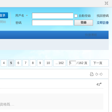
用戶名
自動登錄
找回密碼
開始
登錄
密碼
立即註冊
快捷導航
4
5
6
7
8
9
10
... 162
/ 162 頁
下一頁
#
41
既 ...