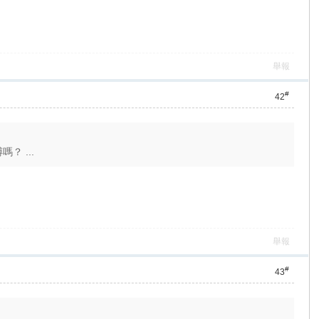
舉報
#
42
 ...
舉報
#
43