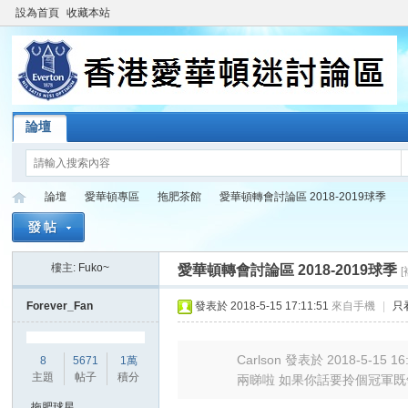
設為首頁
收藏本站
論壇
論壇
愛華頓專區
拖肥茶館
愛華頓轉會討論區 2018-2019球季
樓主:
Fuko~
愛華頓轉會討論區 2018-2019球季
香
»
›
›
›
Forever_Fan
發表於 2018-5-15 17:11:51
來自手機
|
只
Carlson 發表於 2018-5-15 16
8
5671
1萬
主題
帖子
積分
兩睇啦 如果你話要拎個冠軍既領
拖肥球星