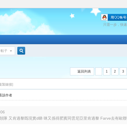
只需一步，快速
帖子
搜
返回列表
1
2
3
索
[複製鏈接]
看該作者
:06
隊 又肯過黎既現實d睇 咪又係得肥賓同雲尼亞里肯過黎 Farve去有歐聯資格