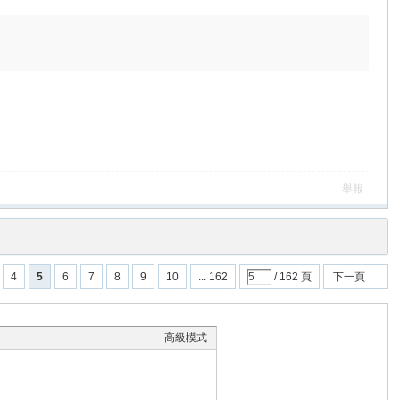
舉報
4
5
6
7
8
9
10
... 162
/ 162 頁
下一頁
高級模式