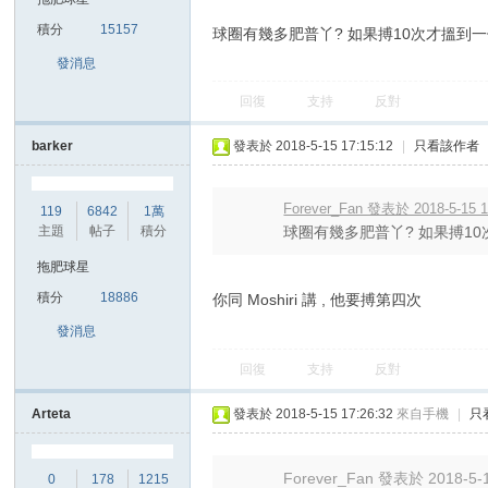
積分
15157
球圈有幾多肥普丫? 如果搏10次才搵到
港
發消息
回復
支持
反對
barker
發表於 2018-5-15 17:15:12
|
只看該作者
Forever_Fan 發表於 2018-5-15 1
119
6842
1萬
主題
帖子
積分
球圈有幾多肥普丫? 如果搏10
拖肥球星
愛
積分
18886
你同 Moshiri 講 , 他要搏第四次
發消息
回復
支持
反對
Arteta
發表於 2018-5-15 17:26:32
來自手機
|
只
Forever_Fan 發表於 2018-5-1
0
178
1215