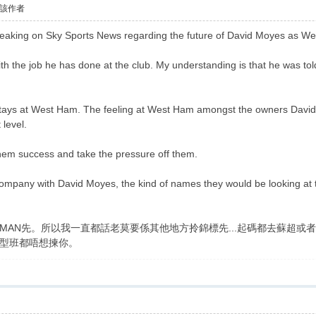
該作者
peaking on Sky Sports News regarding the future of David Moyes as 
the job he has done at the club. My understanding is that he was told th
he stays at West Ham. The feeling at West Ham amongst the owners Davi
 level.
hem success and take the pressure off them.
rt company with David Moyes, the kind of names they would be looking a
 MAN先。所以我一直都話老莫要係其他地方拎錦標先...起碼都去蘇超或
型班都唔想揀你。