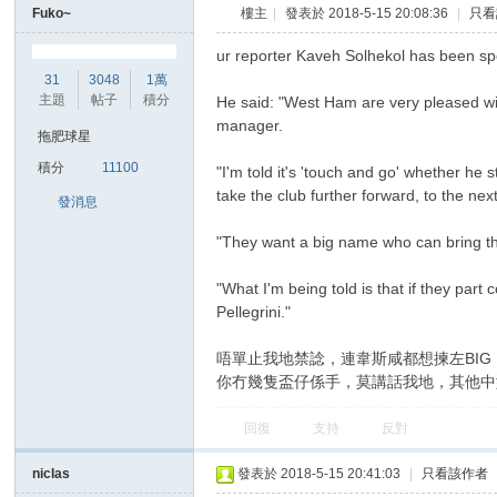
Fuko~
樓主
|
發表於 2018-5-15 20:08:36
|
只看
ur reporter Kaveh Solhekol has been s
31
3048
1萬
主題
帖子
積分
He said: "West Ham are very pleased with 
manager.
拖肥球星
積分
11100
"I'm told it's 'touch and go' whether 
take the club further forward, to the next
發消息
"They want a big name who can bring t
"What I'm being told is that if they pa
Pellegrini."
唔單止我地禁諗，連韋斯咸都想揀左BIG
你冇幾隻盃仔係手，莫講話我地，其他中
回復
支持
反對
niclas
發表於 2018-5-15 20:41:03
|
只看該作者