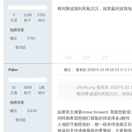
24cheung
發表於 2018-5-15 17:49:55
來自手機
|
只
教到隊波踢到死氣沉沉，就算贏到波我地
0
1180
5762
主題
帖子
積分
拖肥球星
積分
5762
討
發消息
回復
支持
反對
Fuko~
樓主
|
發表於 2018-5-15 18:15:13
來自手
24cheung 發表於 2018-5-15 
31
3048
1萬
主題
帖子
積分
教到隊波踢到死氣沉沉，就算
論
拖肥球星
積分
11100
如果班主揀要move forward, 我當然歡
同時都希望想穩打穩紮的球迷俾多d耐性
發消息
人地防守都唔係好，都一樣有球迷媽叉佢