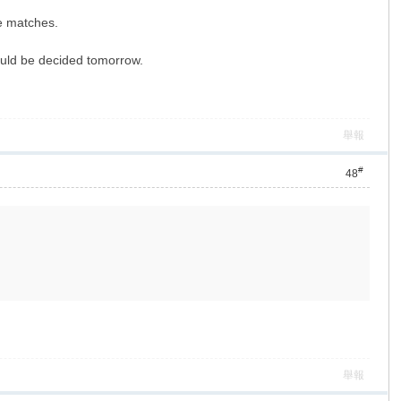
ue matches.
ould be decided tomorrow.
舉報
#
48
舉報