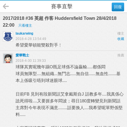
賽事直擊
回復
2017/2018 #36 英超 作客 Huddersfield Town 28/4/2018
22:00
只看樓主
laukarwing
樓主
2018-4-28 13:54:49
收藏
希望愛華頓能雙殺對手﹗
愛華戰士
推薦
2018-4-30 11:39:33
球隊其實呢幾年踢O既足球係不論贏輸.....都係悶
球員無隊型....無組織...無鬥志.....無自信......無血性.......基
本上係吸引唔到球迷眼球....
日前FB 見到有段新聞話艾拿戴斯自J 話教多年....我真係心
諗死得啦....又要捱多年悶波；尋日180度轉變見到新聞話
主席對今年表現不滿意........話要換人....我希望呢單野係堅
料.....