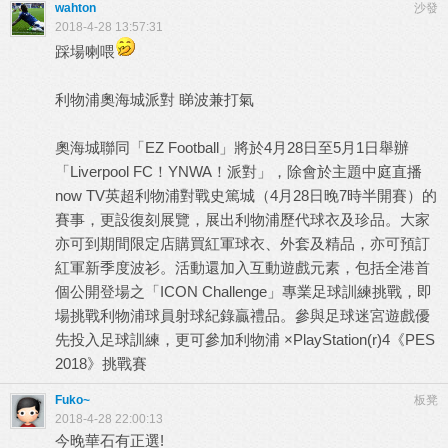
wahton
沙發
2018-4-28 13:57:31
踩場喇喂
利物浦奧海城派對 睇波兼打氣
奧海城聯同「EZ Football」將於4月28日至5月1日舉辦
「Liverpool FC！YNWA！派對」，除會於主題中庭直播
now TV英超利物浦對戰史篤城（4月28日晚7時半開賽）的
賽事，更設復刻展覽，展出利物浦歷代球衣及珍品。大家
亦可到期間限定店購買紅軍球衣、外套及精品，亦可預訂
紅軍新季度波衫。活動還加入互動遊戲元素，包括全港首
個公開登場之「ICON Challenge」專業足球訓練挑戰，即
場挑戰利物浦球員射球紀錄贏禮品。參與足球迷宮遊戲優
先投入足球訓練，更可參加利物浦 ×PlayStation(r)4《PES
2018》挑戰賽
Fuko~
板凳
2018-4-28 22:00:13
今晚華石有正選!