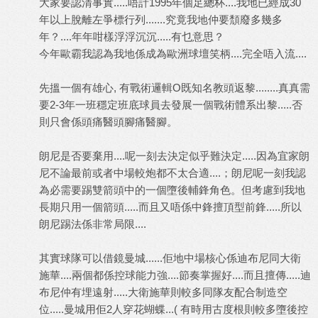
大家要認清事實.....唔計1995年個足總杯....我地已經成30
年以上脫離左爭標行列.......究竟我地仲要頹廢多幾多
年？....年年咁樣浮浮沉沉.....有乜意思？
今年歐霸我認為我地係成為歐洲球壇笑柄....完全唔入流....
先搵一個有雄心, 有戰術邏輯O既知名教頭返黎........真真需
要2-3年一班穩定班底球員去發展一個戰術體系出黎.....否
則只會係頭痛醫頭腳痛醫腳。
朗尼是否要棄用....呢一刻去決定似乎難決定.....因為宜家朗
尼不論最前或者中場較炮都不太合適....；朗尼呢一刻我認
為必需要踢雙箭頭中的一個墮後輔鋒角色。但考慮到我地
長期只用一個箭頭.....而且又唔係中鋒擅頂型前鋒.....所以
朗尼踢法係非常局限....
其實球隊可以借鏡曼城......佢地中場核心係迪布尼同大衛
施華....兩個都係控球能力強....節奏掌握好....而且擅傳.....迪
布尼仲有埋遠射.....大衛施華則較多同隊友配合制造空
位.....曼城用佢2人穿花蝴蝶...( 有時用古度根則較多墮後控