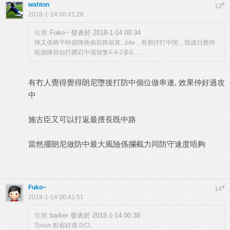
wahton
#
13
2018-1-14 00:41:26
Fuko~ 發表於 2018-1-14 00:34
引用:
咪又係將平時個陣換個前鋒就算...btw，有肥仔打中間，我成日覺得
呢個陣容似打鑽石中場個隻4-4-2多d... ...
有冇人覺得覺得朗尼墮後打防中個位做串連, 效果仲好過攻
中
施古臣又可以打返最擅長既中路
當然擺朗尼做防中最大風險係攔截力同防守速度唔夠
Fuko~
#
14
2018-1-14 00:41:51
barker 發表於 2018-1-14 00:38
引用:
Tosun 點都好過 DCL