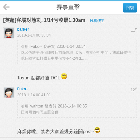
賽事直擊
回復
[英超]客場对熱刺, 1/14号凌晨1.30am
只看樓主
barker
#
11
2018-1-14 00:38:34
Fuko~ 發表於 2018-1-14 00:34
引用:
咪又係將平時個陣換個前鋒就算...btw，有肥仔打中間，我成日覺得
呢個陣容似打鑽石中場個隻4-4-2多d... ...
Tosun 點都好過 DCL
Fuko~
#
12
2018-1-14 00:41:01
wahton 發表於 2018-1-14 00:35
引用:
已將兩個相同主題合併
麻煩你啦。禁岩大家差幾分鐘開post~