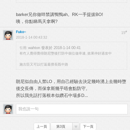
barker兄你做咩禁講鴨鴨ah。RK一手提拔BO!
咦，你點睇馬天拿啊?
Fuko~
#
15
2018-1-14 00:43:32
wahton 發表於 2018-1-14 00:41
引用:
有冇人覺得覺得朗尼墮後打防中個位做串連, 效果仲好過攻中
施古臣又可以打返最擅長既中路
朗尼似自由人禁LO，用自己經驗去決定幾時湧上去幾時墮
後交長傳，而保拿斯幾乎唔會點防守。
所以我先話打落根本似鑽石中場多D...
上一頁
第3頁
下一頁