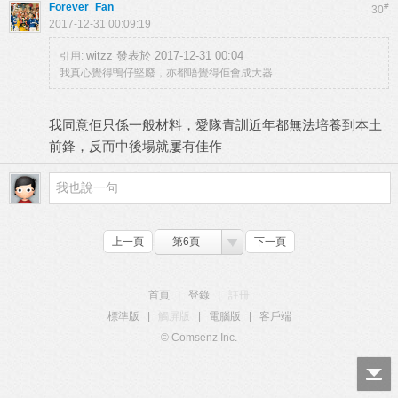
Forever_Fan
#
30
2017-12-31 00:09:19
witzz 發表於 2017-12-31 00:04
引用:
我真心覺得鴨仔堅廢，亦都唔覺得佢會成大器
我同意佢只係一般材料，愛隊青訓近年都無法培養到本土
前鋒，反而中後場就屢有佳作
上一頁
第6頁
下一頁
首頁
|
登錄
|
註冊
標準版
|
觸屏版
|
電腦版
|
客戶端
© Comsenz Inc.