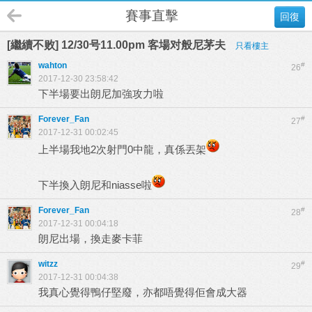
賽事直擊
回復
[繼續不败] 12/30号11.00pm 客場对般尼茅夫
只看樓主
wahton
#
26
2017-12-30 23:58:42
下半場要出朗尼加強攻力啦
Forever_Fan
#
27
2017-12-31 00:02:45
上半場我地2次射門0中龍，真係丟架
下半換入朗尼和niasse啦
Forever_Fan
#
28
2017-12-31 00:04:18
朗尼出場，換走麥卡菲
witzz
#
29
2017-12-31 00:04:38
我真心覺得鴨仔堅廢，亦都唔覺得佢會成大器