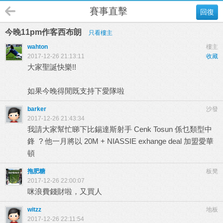
賽事直擊
回復
今晚11pm作客西布朗
只看樓主
wahton
樓主
2017-12-26 21:13:11
收藏
大家聖誕快樂!!
如果今晚得閒既支持下愛隊啦
barker
沙發
2017-12-26 21:43:34
我請大家幫忙睇下比錫達斯射手 Cenk Tosun 係乜類型中
鋒 ? 他一月將以 20M + NIASSIE exhange deal 加盟愛華
頓
拖肥糖
板凳
2017-12-26 22:00:07
咪浪費錢財啦，又買人
witzz
地板
2017-12-26 22:11:54