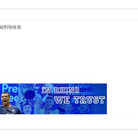
絕對唔收貨