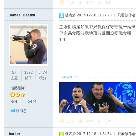
回復
支持
反對
James_Beatkit
發表於 2017-12-18 11:27:23
|
只看該作者
主場對榜尾如果都只係保保守守贏一兩球
但愈易食既波我地班波反而愈唔識食咁
1-1
57
1932
5474
主題
帖子
積分
拖肥領隊
積分
5474
發消息
回復
支持
反對
barker
發表於 2017-12-18 11:34:54
|
只看該作者