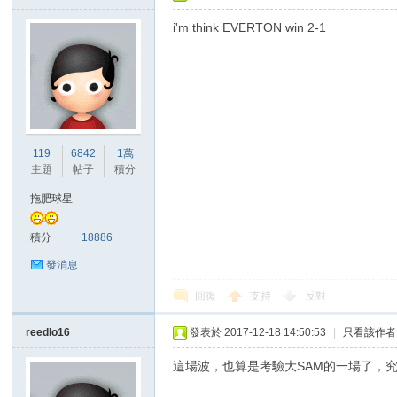
i'm think EVERTON win 2-1
119
6842
1萬
主題
帖子
積分
拖肥球星
積分
18886
發消息
回復
支持
反對
reedlo16
發表於 2017-12-18 14:50:53
|
只看該作者
這場波，也算是考驗大SAM的一場了，