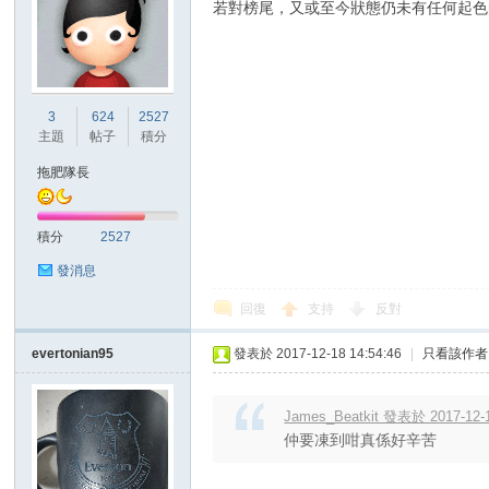
若對榜尾，又或至今狀態仍未有任何起色
3
624
2527
主題
帖子
積分
拖肥隊長
積分
2527
發消息
回復
支持
反對
evertonian95
發表於 2017-12-18 14:54:46
|
只看該作者
James_Beatkit 發表於 2017-12-1
仲要凍到咁真係好辛苦