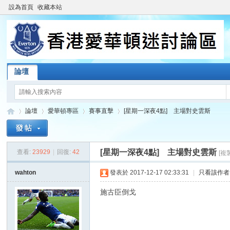
設為首頁
收藏本站
論壇
論壇
愛華頓專區
賽事直擊
[星期一深夜4點] 主場對史雲斯
[星期一深夜4點] 主場對史雲斯
查看:
23929
|
回復:
42
[複
香
»
›
›
›
wahton
發表於 2017-12-17 02:33:31
|
只看該作者
施古臣倒戈