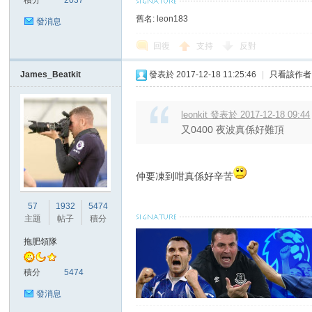
積分
2037
舊名: leon183
發消息
回復
支持
反對
James_Beatkit
發表於 2017-12-18 11:25:46
|
只看該作者
區
leonkit 發表於 2017-12-18 09:44
又0400 夜波真係好難頂
仲要凍到咁真係好辛苦
57
1932
5474
主題
帖子
積分
拖肥領隊
積分
5474
發消息