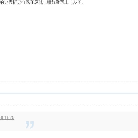
的史雲斯仍打保守足球，咁好難再上一步了。
8 11:25