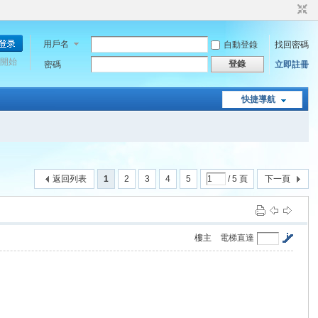
用戶名
自動登錄
找回密碼
開始
登錄
密碼
立即註冊
快捷導航
返回列表
1
2
3
4
5
/ 5 頁
下一頁
樓主
電梯直達