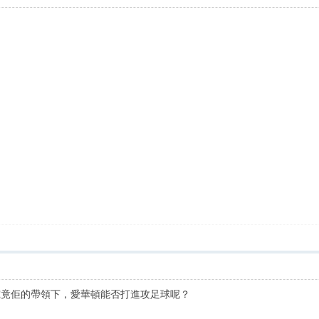
究竟佢的帶領下，愛華頓能否打進攻足球呢？