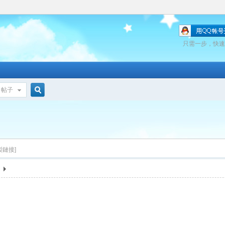
只需一步，快速
帖子
搜
索
製鏈接]