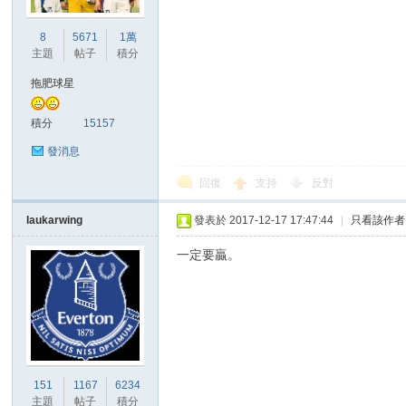
華
8
5671
1萬
主題
帖子
積分
拖肥球星
積分
15157
發消息
回復
支持
反對
頓
laukarwing
發表於 2017-12-17 17:47:44
|
只看該作者
一定要贏。
迷
151
1167
6234
主題
帖子
積分