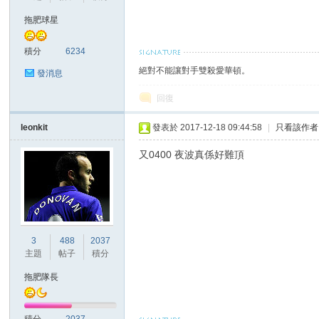
拖肥球星
積分
6234
絕對不能讓對手雙殺愛華頓。
發消息
回復
討
leonkit
發表於 2017-12-18 09:44:58
|
只看該作者
又0400 夜波真係好難頂
3
488
2037
主題
帖子
積分
論
拖肥隊長