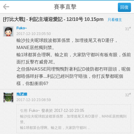
賽事直擊
回復
[打比大戰] - 利記主場迎愛記 - 12/10号 10.15pm
只看樓主
Fuko~
#
31
2017-12-10 23:05:50
輸沙拉夫呢球靚波都算係禁，加埋後尾又有D運仔，
MANE居然獨到禁。
輸1球都算合理啊。輸之前，大家防守都叫有板有眼，係前
面打反擊冇威脅JE。
之但係NIASSE同埋鴨鴨對著利記D後防都冇咩甜頭，呢個
都唔係咩好事...利記已經叫防守唔強，你打反擊都呢個
樣，你點衝前6?
拖肥糖
#
32
2017-12-10 23:08:59
Fuko~ 發表於 2017-12-10 23:05
引用:
輸沙拉夫呢球靚波都算係禁，加埋後尾又有D運仔，MANE居然獨到
禁。
輸1球都算合理啊。輸之前，大家防守都叫 ...