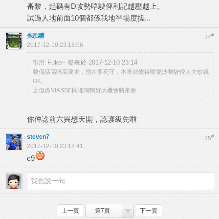
番黎，起碼有D攻勢唔駛俾利記越壓越上。
試過人地前面10個都係我地半場度搓...
拖肥糖
#
34
2017-12-10 23:18:06
Fuko~ 發表於 2017-12-10 23:14
引用:
唔係話高唔高要求，預左要死守，本來就覺得呢場波唔駛俾人大炒就
OK。
之但係NIASSE同埋鴨鴨好大機會將來會 ...
你仲諗前六異想天開，諗護級先啦
steven7
#
35
2017-12-10 23:18:41
c9
上一頁
第7頁
下一頁