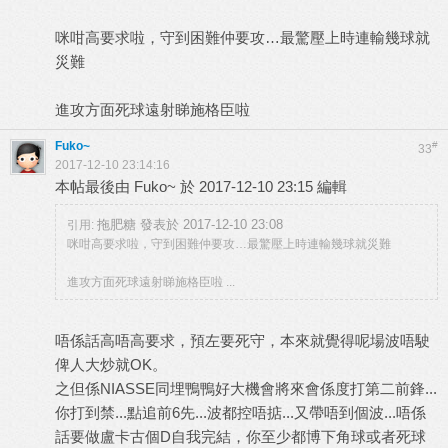
咪咁高要求啦，守到困難仲要攻…最驚壓上時連輸幾球就
災難
進攻方面死球遠射睇施格臣啦
Fuko~
#
33
2017-12-10 23:14:16
本帖最後由 Fuko~ 於 2017-12-10 23:15 編輯
拖肥糖 發表於 2017-12-10 23:08
引用:
咪咁高要求啦，守到困難仲要攻…最驚壓上時連輸幾球就災難
進攻方面死球遠射睇施格臣啦 ...
唔係話高唔高要求，預左要死守，本來就覺得呢場波唔駛
俾人大炒就OK。
之但係NIASSE同埋鴨鴨好大機會將來會係度打第二前鋒...
你打到禁...點追前6先...波都控唔掂...又帶唔到個波...唔係
話要做盧卡古個D自我完結，你至少都博下角球或者死球