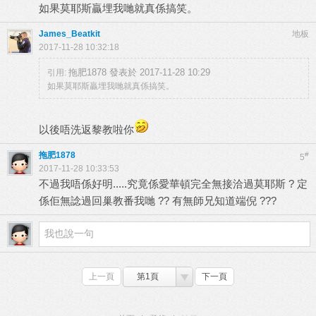
如果莫耶斯贏埋我哋就真係搞笑。
James_Beatkit
地板
2017-11-28 10:32:18
拖肥1878 發表於 2017-11-28 10:29
引用:
如果莫耶斯贏埋我哋就真係搞笑。
以後唔洗返黎教啦你
拖肥1878
#
5
2017-11-28 10:33:53
不過我唔係好明.....究竟係愛華頓完全無接洽過莫耶斯 ? 定
係佢無諗過回巢教番我哋 ?? 有無師兄知道端倪 ???
上一頁
第1頁
下一頁