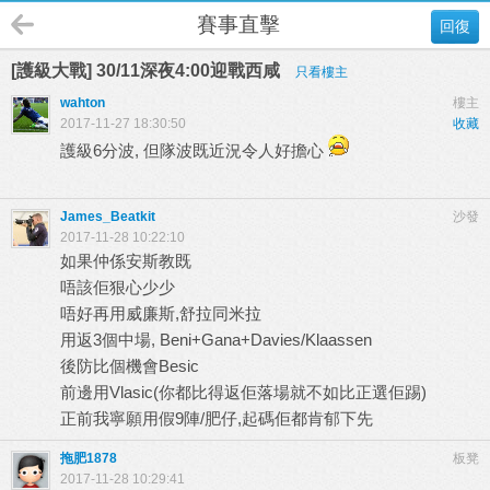
賽事直擊
回復
[護級大戰] 30/11深夜4:00迎戰西咸
只看樓主
wahton
樓主
2017-11-27 18:30:50
收藏
護級6分波, 但隊波既近況令人好擔心
James_Beatkit
沙發
2017-11-28 10:22:10
如果仲係安斯教既
唔該佢狠心少少
唔好再用威廉斯,舒拉同米拉
用返3個中場, Beni+Gana+Davies/Klaassen
後防比個機會Besic
前邊用Vlasic(你都比得返佢落場就不如比正選佢踢)
正前我寧願用假9陣/肥仔,起碼佢都肯郁下先
拖肥1878
板凳
2017-11-28 10:29:41