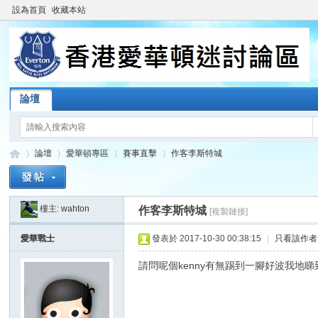
設為首頁
收藏本站
論壇
論壇
愛華頓專區
賽事直擊
作客李斯特城
樓主:
wahton
作客李斯特城
[複製鏈接]
香
»
›
›
›
愛華戰士
發表於 2017-10-30 00:38:15
|
只看該作者
請問呢個kenny有無踢到一腳好波我地睇