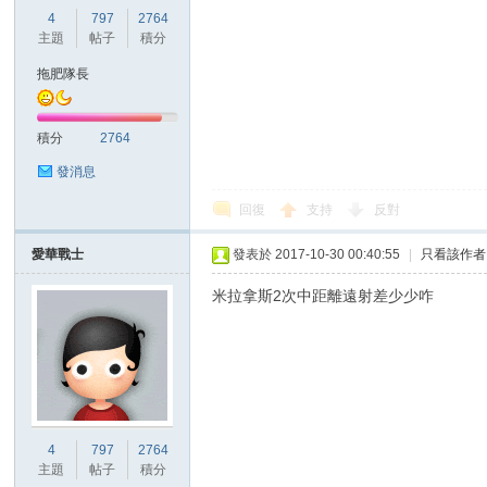
華
4
797
2764
主題
帖子
積分
拖肥隊長
積分
2764
發消息
回復
支持
反對
頓
愛華戰士
發表於 2017-10-30 00:40:55
|
只看該作者
米拉拿斯2次中距離遠射差少少咋
迷
4
797
2764
主題
帖子
積分