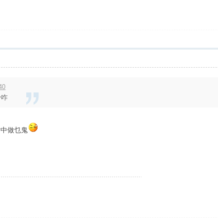
40
少咋
佔中做乜鬼