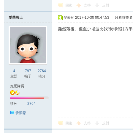
回復
支持
反對
愛華戰士
發表於 2017-10-30 00:47:53
|
只看該作者
雖然落後。但至少場波比我睇到喺對方半
4
797
2764
主題
帖子
積分
拖肥隊長
積分
2764
發消息
回復
支持
反對