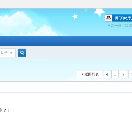
只需一步，快速
帖子
搜
返回列表
1
2
索
到？！