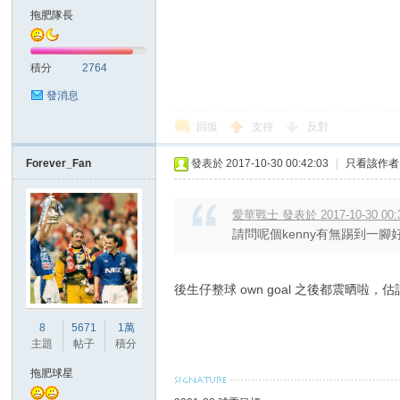
拖肥隊長
積分
2764
發消息
回復
支持
反對
討
Forever_Fan
發表於 2017-10-30 00:42:03
|
只看該作者
愛華戰士 發表於 2017-10-30 00:
請問呢個kenny有無踢到一
後生仔整球 own goal 之後都震晒
論
8
5671
1萬
主題
帖子
積分
拖肥球星