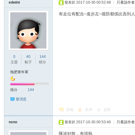
edwint
發表於 2017-10-30 00:52:48
|
只看該作者
有走位有配合~進步左~後防都係比吾到人
0
40
144
主題
帖子
積分
拖肥青年軍
積分
144
發消息
回復
支持
反對
nsno
發表於 2017-10-30 00:53:40
|
只看該作者
隊波好散，有排執