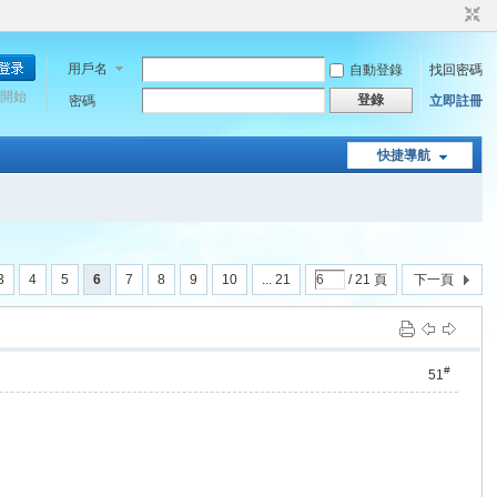
用戶名
自動登錄
找回密碼
開始
登錄
密碼
立即註冊
快捷導航
3
4
5
6
7
8
9
10
... 21
/ 21 頁
下一頁
#
51