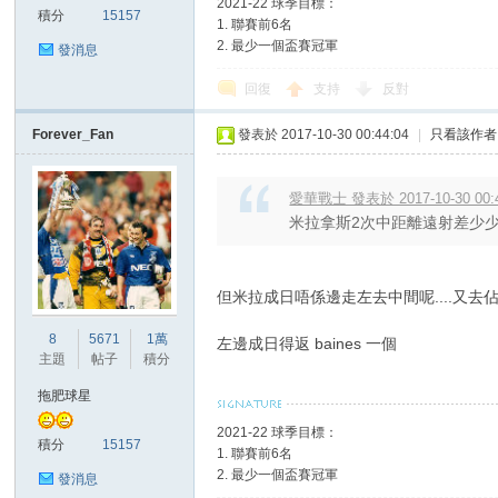
2021-22 球季目標：
積分
15157
1. 聯賽前6名
2. 最少一個盃賽冠軍
發消息
回復
支持
反對
區
Forever_Fan
發表於 2017-10-30 00:44:04
|
只看該作者
愛華戰士 發表於 2017-10-30 00:
米拉拿斯2次中距離遠射差少
但米拉成日唔係邊走左去中間呢....又去
8
5671
1萬
左邊成日得返 baines 一個
主題
帖子
積分
拖肥球星
2021-22 球季目標：
積分
15157
1. 聯賽前6名
2. 最少一個盃賽冠軍
發消息