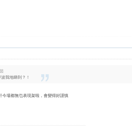
38
腳好波我地睇到？！
啦，估計今場都無乜表現架啦，會變得好謹慎