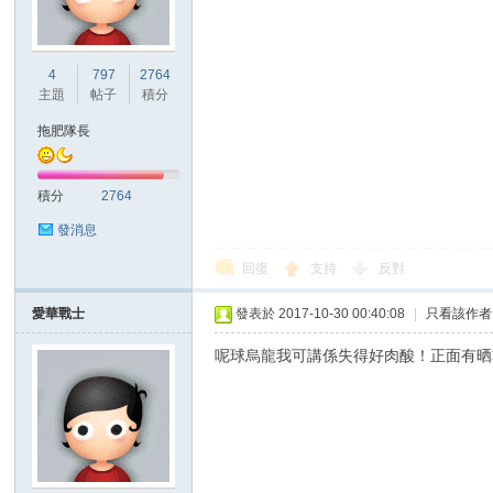
港
4
797
2764
主題
帖子
積分
拖肥隊長
積分
2764
發消息
回復
支持
反對
愛
愛華戰士
發表於 2017-10-30 00:40:08
|
只看該作者
呢球烏龍我可講係失得好肉酸！正面有晒