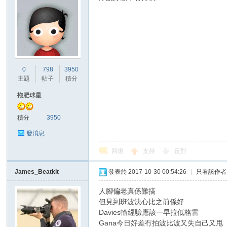
0
798
3950
主題
帖子
積分
拖肥球星
積分
3950
發消息
回復
支持
反對
James_Beatkit
發表於 2017-10-30 00:54:26
|
只看該作者
人腳偏老真係難搞
但見到班波決心比之前係好
Davies輸經驗應該一早拉低格雷
Gana今日好差冇拍波比波又失自己又甩