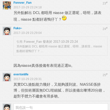
Forever_Fan
#
23
2017-10-29 23:24:18
另外點解出 DCL 都唔用 niasse 做正選呢，唔明，講表
現，niasse 點都好過鴨仔丫？
Fuko~
#
24
2017-10-29 23:29:04
Forever_Fan 發表於 2017-10-29 23:24
引用:
另外點解出 DCL 都唔用 niasse 做正選呢，唔明，講表現，niasse
點都好過鴨仔丫？ ...
因為niasse真係後備有表現過正選lo。
evertonlife
#
25
2017-10-29 23:29:31
其實DCL搶點能力幾好，又能夠護到波。NIASSE係拚
博，但技術層面無DCL咁細膩，所以後備出嚟博20分鐘，
趁對手體力不繼會有用多啲。