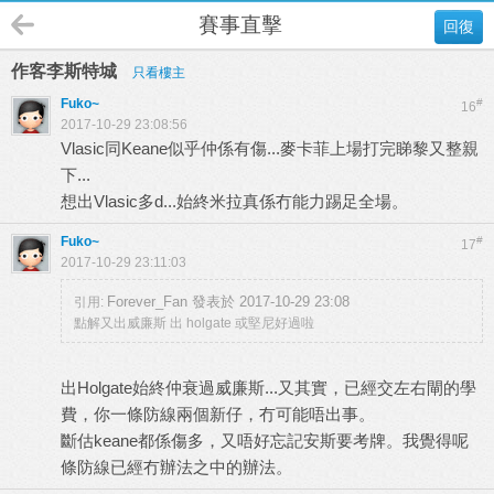
賽事直擊
回復
作客李斯特城
只看樓主
Fuko~
#
16
2017-10-29 23:08:56
Vlasic同Keane似乎仲係有傷...麥卡菲上場打完睇黎又整親
下...
想出Vlasic多d...始終米拉真係冇能力踢足全場。
Fuko~
#
17
2017-10-29 23:11:03
Forever_Fan 發表於 2017-10-29 23:08
引用:
點解又出威廉斯 出 holgate 或堅尼好過啦
出Holgate始終仲衰過威廉斯...又其實，已經交左右閘的學
費，你一條防線兩個新仔，冇可能唔出事。
斷估keane都係傷多，又唔好忘記安斯要考牌。我覺得呢
條防線已經冇辦法之中的辦法。