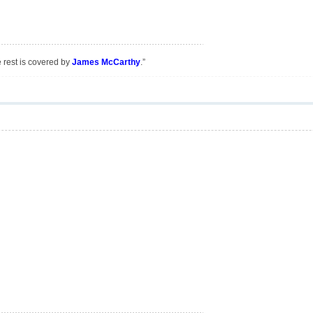
e rest is covered by
James McCarthy
.”