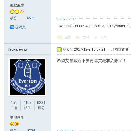
華
拖肥主席
積分
4571
“Two thirds of the world is covered by water, th
發消息
回復
支持
反對
laukarwing
發表於 2017-12-2 16:57:21
|
只看該作者
頓
希望艾拿戴斯不要再購買老將入隊了！
151
1167
6234
主題
帖子
積分
拖肥球星
迷
積分
6234