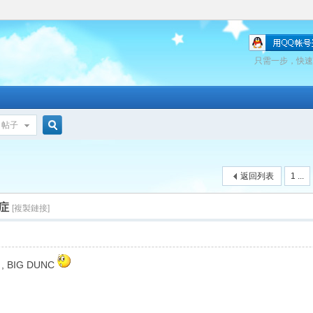
只需一步，快速
帖子
搜
返回列表
1 ...
索
症
[複製鏈接]
, BIG DUNC