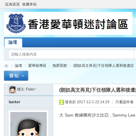
設為首頁
收藏本站
論壇
論壇
愛華頓專區
拖肥茶館
(朗奴高文再見)下任領隊人選和後遺症
樓主:
Fuko~
(朗奴高文再見)下任領隊人選和後遺
香
»
›
›
›
barker
發表於 2017-12-1 22:14:25
|
只看該作者
大 Sam 教練團有沙士比亞 , Sammy Lee 