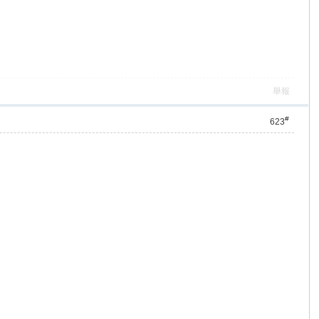
舉報
#
623