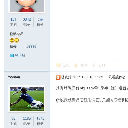
港
119
6842
1萬
主題
帖子
積分
拖肥球星
積分
18886
發消息
回復
支持
反對
愛
wahton
發表於 2017-12-2 16:12:29
|
只看該作者
其實球隊只俾big sam帶1季半, 就知
所以我就覺得唔洗咁負面, 只望今季留到
92
1135
4571
主題
帖子
積分