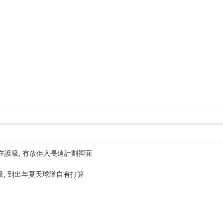
道旨在護級, 冇放佢入長遠計劃裡面
級, 到出年夏天球隊自有打算