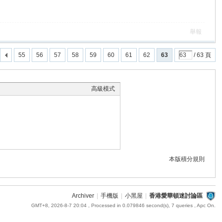
舉報
55
56
57
58
59
60
61
62
63
/ 63 頁
高級模式
本版積分規則
Archiver
|
手機版
|
小黑屋
|
香港愛華頓迷討論區
GMT+8, 2026-8-7 20:04
, Processed in 0.079846 second(s), 7 queries , Apc On.