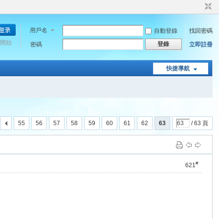
用戶名
自動登錄
找回密碼
開始
登錄
密碼
立即註冊
快捷導航
55
56
57
58
59
60
61
62
63
/ 63 頁
#
621