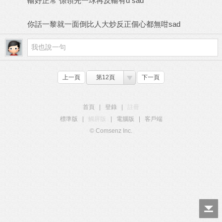
輸好正常 係領先一球再反輸有d sad
你話一黎就一面倒比人大炒反正個心都無咁sad
上一頁
第12頁
下一頁
首頁
|
登錄
|
註冊
標準版
|
觸屏版
|
電腦版
|
客戶端
© Comsenz Inc.