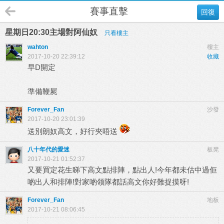
賽事直擊
回復
星期日20:30主場對阿仙奴
只看樓主
wahton
樓主
2017-10-20 22:39:12
收藏
早D開定
準備鞭屍
Forever_Fan
沙發
2017-10-20 23:01:39
送別朗奴高文，好行夾唔送
八十年代的愛迷
板凳
2017-10-21 01:52:37
又要買定花生睇下高文點排陣，點出人!今年都未估中過佢
啲出人和排陣!對家啲领隊都話高文你好難捉摸呀!
Forever_Fan
地板
2017-10-21 08:06:45