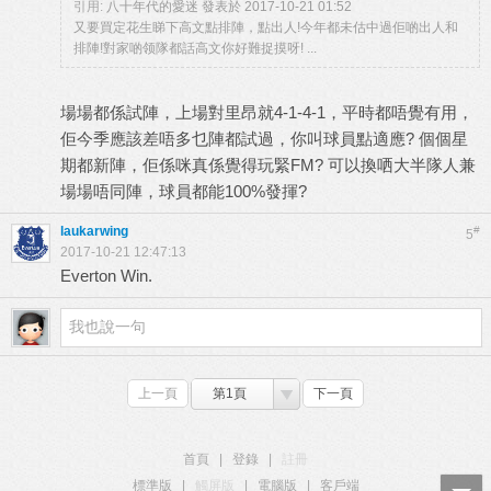
引用:
八十年代的愛迷 發表於 2017-10-21 01:52
又要買定花生睇下高文點排陣，點出人!今年都未估中過佢啲出人和
排陣!對家啲领隊都話高文你好難捉摸呀! ...
場場都係試陣，上場對里昂就4-1-4-1，平時都唔覺有用，
佢今季應該差唔多乜陣都試過，你叫球員點適應? 個個星
期都新陣，佢係咪真係覺得玩緊FM? 可以換哂大半隊人兼
場場唔同陣，球員都能100%發揮?
laukarwing
#
5
2017-10-21 12:47:13
Everton Win.
上一頁
第1頁
下一頁
首頁
|
登錄
|
註冊
標準版
|
觸屏版
|
電腦版
|
客戶端